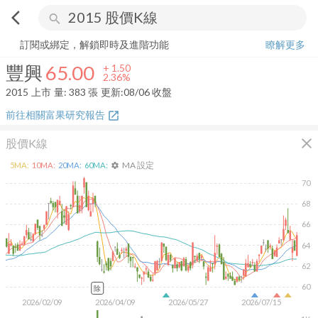
arrow_back_ios
search
豐興
65.00
+
2.36%
量:
383
張
訂閱或綁定，解鎖即時及進階功能
瞭解更多
豐興
65.00
+
1.50
2.36%
2015
上市
量:
383
張
更新:
08/06 收盤
前往相關富果研究報告
open_in_new
close
股價K線
MA 設定
5
MA:
10
MA:
20
MA:
60
MA:
settings
70
68
66
64
62
60
除
2026/02/09
2026/04/09
2026/05/27
2026/07/15