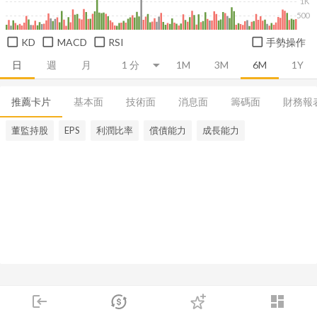
1K
500
KD
MACD
RSI
手勢操作
日
週
月
1M
3M
6M
1Y
推薦卡片
基本面
技術面
消息面
籌碼面
財務報
董監持股
EPS
利潤比率
償債能力
成長能力
login
dashboard
市場
追蹤
下單
交易
登入