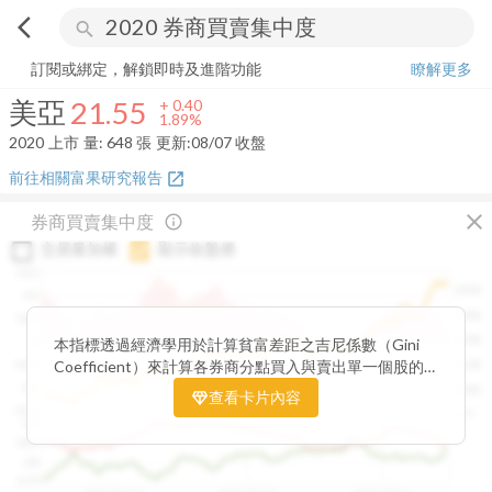
arrow_back_ios
search
美亞
21.55
+
1.89%
量:
648
張
訂閱或綁定，解鎖即時及進階功能
瞭解更多
美亞
21.55
+
0.40
1.89%
2020
上市
量:
648
張
更新:
08/07 收盤
前往相關富果研究報告
open_in_new
close
券商買賣集中度
info_outline
交易量加權
顯示收盤價
0.15
1400
0.1
1300
0.05
1200
0
本指標透過經濟學用於計算貧富差距之吉尼係數（Gini
Coefficient）來計算各券商分點買入與賣出單一個股的
-0.05
1100
集中程度。可做為籌碼面分析的一個重要參考。
-0.1
1000
查看卡片內容
-0.15
900
0.9
0.85
0.8
0.75