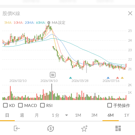
2025/06/16
2025/07/31
2025/09/16
close
股價K線
MA 設定
5
MA:
10
MA:
20
MA:
60
MA:
settings
25
24
23
22
21
除
2026/02/10
2026/04/10
2026/05/28
2026/07/16
2K
1K
KD
MACD
RSI
手勢操作
日
週
月
1M
3M
6M
1Y
login
dashboard
推薦卡片
基本面
技術面
消息面
籌碼面
財務報
市場
追蹤
下單
交易
登入