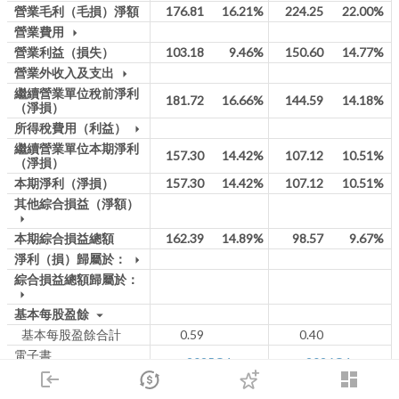
營業毛利（毛損）淨額
176.81
16.21%
224.25
22.00%
營業費用
arrow_drop_down
營業利益（損失）
103.18
9.46%
150.60
14.77%
營業外收入及支出
arrow_drop_down
繼續營業單位稅前淨利
181.72
16.66%
144.59
14.18%
（淨損）
所得稅費用（利益）
arrow_drop_down
繼續營業單位本期淨利
157.30
14.42%
107.12
10.51%
（淨損）
本期淨利（淨損）
157.30
14.42%
107.12
10.51%
其他綜合損益（淨額）
arrow_drop_down
本期綜合損益總額
162.39
14.89%
98.57
9.67%
淨利（損）歸屬於：
arrow_drop_down
綜合損益總額歸屬於：
arrow_drop_down
基本每股盈餘
arrow_drop_down
基本每股盈餘合計
0.59
0.40
電子書
2025Q1
2026Q1
(彙總表:
2026
/
2025
)
login
dashboard
市場
追蹤
下單
交易
登入
*本表單季財報所揭示之數字系由當季累積數值減去上季累積數值計算，可能與公司單季