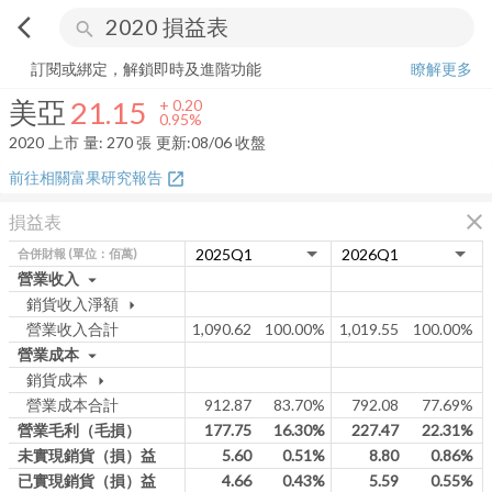
arrow_back_ios
search
美亞
21.15
+
0.95%
量:
270
張
訂閱或綁定，解鎖即時及進階功能
瞭解更多
美亞
21.15
+
0.20
0.95%
2020
上市
量:
270
張
更新:
08/06 收盤
前往相關富果研究報告
open_in_new
close
損益表
合併財報
(單位：佰萬)
營業收入
arrow_drop_down
銷貨收入淨額
arrow_drop_down
營業收入合計
1,090.62
100.00%
1,019.55
100.00%
營業成本
arrow_drop_down
銷貨成本
arrow_drop_down
營業成本合計
912.87
83.70%
792.08
77.69%
營業毛利（毛損）
177.75
16.30%
227.47
22.31%
未實現銷貨（損）益
5.60
0.51%
8.80
0.86%
已實現銷貨（損）益
4.66
0.43%
5.59
0.55%