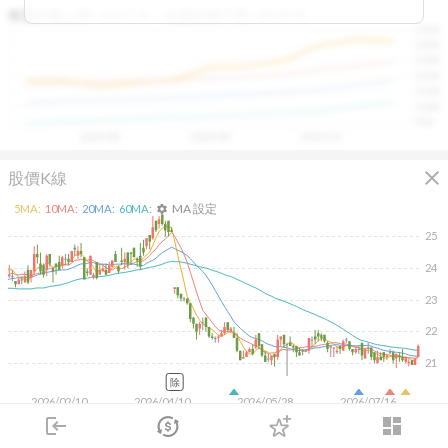
區間，則可能出現被低估的買進機會。五線譜不只是技術
收盤距離上限:
10.17
%
收盤距離下限:
38.09
%
1500
分析，更是幫助你掌握「合理價帶」與「長期趨勢」的工
1400
具，讓投資判斷更有依據、更有信心。
1300
1200
1100
1000
900
2025/08
2025/09
2025/10
close
股價K線
MA 設定
5
MA:
10
MA:
20
MA:
60
MA:
settings
25
24
23
22
21
除
2026/02/10
2026/04/10
2026/05/28
2026/07/16
2K
login
dashboard
市場
追蹤
下單
交易
登入
1K