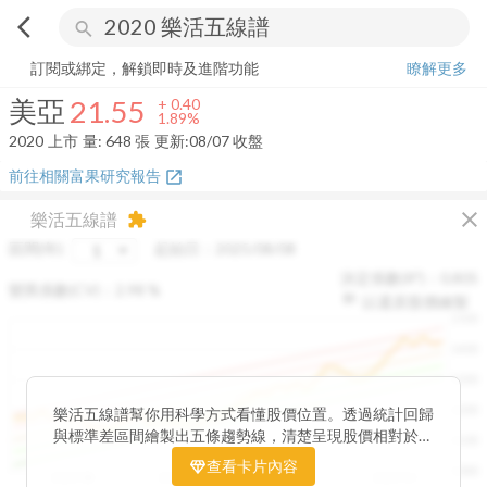
arrow_back_ios
search
美亞
21.55
+
1.89%
量:
648
張
訂閱或綁定，解鎖即時及進階功能
瞭解更多
美亞
21.55
+
0.40
1.89%
2020
上市
量:
648
張
更新:
08/07 收盤
前往相關富果研究報告
open_in_new
close
樂活五線譜
extension
區間(年)
起始日：
2025/08/08
決定係數(R²)：
0.805
變異係數(CV)：
2.98
%
以還原股價繪製
1500
1400
1300
1200
樂活五線譜幫你用科學方式看懂股價位置。透過統計回歸
與標準差區間繪製出五條趨勢線，清楚呈現股價相對於長
1100
期均衡區間的位置。當股價落在上方紅色區間，代表股價
查看卡片內容
1000
已偏離長期平均、短線可能過熱；反之，若接近下方綠色
2025/08
2025/09
2025/09
2025/10