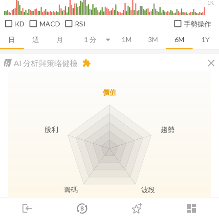
1K
KD
MACD
RSI
手勢操作
日
週
月
1M
3M
6M
1Y
close
AI 分析與策略健檢
extension
價值
股利
趨勢
籌碼
波段
login
dashboard
市場
追蹤
下單
交易
登入
長線價值
趨勢動能
波段訊號
存股收息