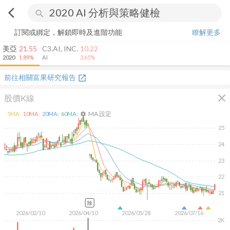
arrow_back_ios
search
訂閱或綁定，解鎖即時及進階功能
瞭解更多
美亞
21.55
C3.AI, INC.
10.22
2020
1.89%
AI
3.65%
前往相關富果研究報告
open_in_new
close
股價K線
MA 設定
5
MA:
10
MA:
20
MA:
60
MA:
settings
25
24
23
22
21
除
2026/02/10
2026/04/10
2026/05/28
2026/07/16
2K