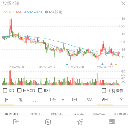
close
股價K線
MA 設定
5
MA:
10
MA:
20
MA:
60
MA:
settings
16
15.5
15
14.5
14
13.5
2026/02/10
2026/04/10
2026/05/28
2026/07/16
8K
6K
4K
2K
KD
MACD
RSI
手勢操作
日
週
月
1M
3M
6M
1Y
推薦卡片
基本面
技術面
消息面
籌碼面
財務報
login
dashboard
新聞
市場
董監持股
追蹤
基本概況
下單
營收
成長能力
交易
登入