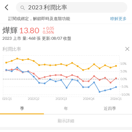
arrow_back_ios
search
燁輝
13.80
+
0.36%
量:
468
張
訂閱或綁定，解鎖即時及進階功能
瞭解更多
燁輝
13.80
+
0.05
0.36%
2023
上市
量:
468
張
更新:
08/07 收盤
close
利潤比率
10%
5.0%
0.0%
-5.0%
-10.0%
2021Q1
2022Q2
2023Q3
2024Q4
2026Q1
季
年
近四季
顯示詳細