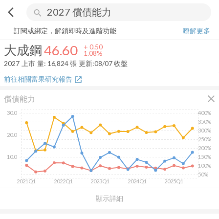
arrow_back_ios
search
大成鋼
46.60
+
1.08%
量:
16,824
張
訂閱或綁定，解鎖即時及進階功能
瞭解更多
大成鋼
46.60
+
0.50
1.08%
2027
上市
量:
16,824
張
更新:
08/07 收盤
前往相關富果研究報告
open_in_new
close
償債能力
30.0
400%
350%
300%
20.0
250%
200%
10.0
150%
100%
50%
2021Q1
2022Q1
2023Q1
2024Q1
2025Q1
顯示詳細