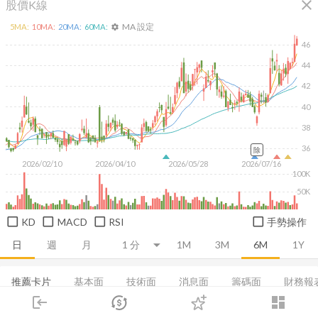
close
股價K線
MA 設定
5
MA:
10
MA:
20
MA:
60
MA:
settings
46
44
42
40
38
36
除
2026/02/10
2026/04/10
2026/05/28
2026/07/16
100K
50K
KD
MACD
RSI
手勢操作
日
週
月
1M
3M
6M
1Y
推薦卡片
基本面
技術面
消息面
籌碼面
財務報
login
dashboard
集保分布
董監持股
基本概況
營收
成長能力
市場
追蹤
下單
交易
登入