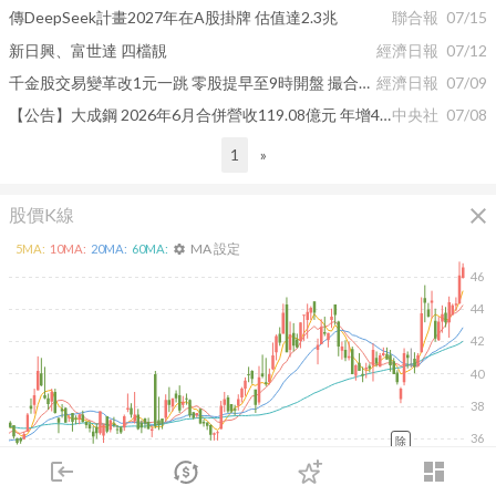
傳DeepSeek計畫2027年在A股掛牌 估值達2.3兆
聯合報
07/15
新日興、富世達 四檔靚
經濟日報
07/12
千金股交易變革改1元一跳 零股提早至9時開盤 撮合時間縮至1秒
經濟日報
07/09
【公告】大成鋼 2026年6月合併營收119.08億元 年增43.73%
中央社
07/08
1
»
close
股價K線
MA 設定
5
MA:
10
MA:
20
MA:
60
MA:
settings
46
44
42
40
38
36
除
2026/02/10
2026/04/10
2026/05/28
2026/07/16
login
dashboard
100K
市場
追蹤
下單
交易
登入