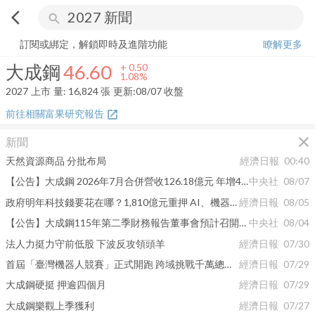
arrow_back_ios
search
大成鋼
46.60
+
1.08%
量:
16,824
張
訂閱或綁定，解鎖即時及進階功能
瞭解更多
大成鋼
46.60
+
0.50
1.08%
2027
上市
量:
16,824
張
更新:
08/07 收盤
前往相關富果研究報告
open_in_new
close
新聞
天然資源商品 分批布局
經濟日報
00:40
【公告】大成鋼 2026年7月合併營收126.18億元 年增46.12%
中央社
08/07
政府明年科技錢要花在哪？1,810億元重押 AI、機器人與太空
經濟日報
08/05
【公告】大成鋼115年第二季財務報告董事會預計召開日期為115年8月12日
中央社
08/04
法人力挺力守前低股 下波反攻領頭羊
經濟日報
07/30
首屆「臺灣機器人競賽」正式開跑 跨域挑戰千萬總獎金
經濟日報
07/29
大成鋼硬挺 押逾四個月
經濟日報
07/29
大成鋼樂觀上季獲利
經濟日報
07/27