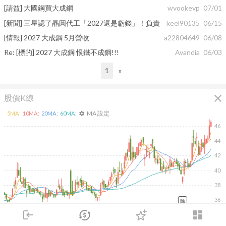
[請益] 大國鋼買大成鋼
wvookevp
07/01
[新聞] 三星認了晶圓代工「2027還是虧錢」！負責
keel90135
06/15
[情報] 2027 大成鋼 5月營收
a22804649
06/08
Re: [標的] 2027 大成鋼 恨鐵不成鋼!!!
Avandia
06/03
1
»
close
股價K線
MA 設定
5
MA:
10
MA:
20
MA:
60
MA:
settings
46
44
42
40
38
36
除
2026/02/10
2026/04/10
2026/05/28
2026/07/16
login
dashboard
100K
市場
追蹤
下單
交易
登入