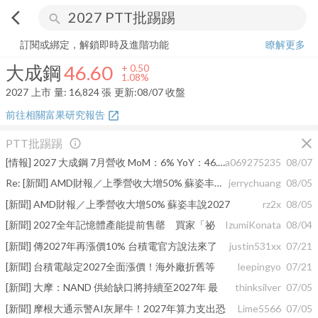
arrow_back_ios
search
大成鋼
46.60
+
1.08%
量:
16,824
張
訂閱或綁定，解鎖即時及進階功能
瞭解更多
大成鋼
46.60
+
0.50
1.08%
2027
上市
量:
16,824
張
更新:
08/07 收盤
前往相關富果研究報告
open_in_new
close
PTT批踢踢
info_outline
[情報] 2027 大成鋼 7月營收 MoM：6% YoY：46.1%
a069275235
08/07
Re: [新聞] AMD財報／上季營收大增50% 蘇姿丰說2027
jerrychuang
08/05
[新聞] AMD財報／上季營收大增50% 蘇姿丰說2027
rz2x
08/05
[新聞] 2027全年記憶體產能提前售罄 買家「祕
IzumiKonata
08/04
[新聞] 傳2027年再漲價10% 台積電官方說法來了
justin531xx
07/21
[新聞] 台積電敲定2027全面漲價！海外廠折舊等
leepingyo
07/21
[新聞] 大摩：NAND 供給缺口將持續至2027年 最
thinksilver
07/05
[新聞] 摩根大通示警AI灰犀牛！2027年算力支出恐
Lime5566
07/05