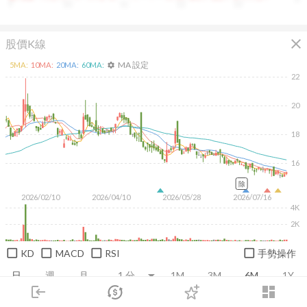
9
10
11
12
13
close
股價K線
MA 設定
5
MA:
10
MA:
20
MA:
60
MA:
settings
22
20
18
16
除
2026/02/10
2026/04/10
2026/05/28
2026/07/16
4K
2K
KD
MACD
RSI
手勢操作
日
週
月
1M
3M
6M
1Y
login
dashboard
市場
追蹤
下單
交易
登入