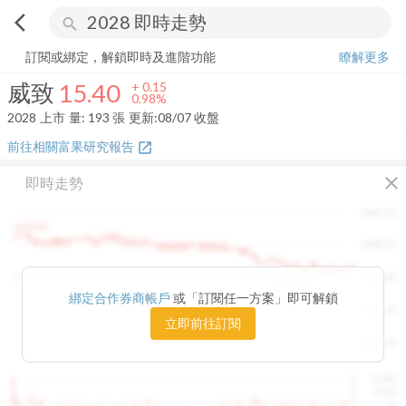
arrow_back_ios
search
威致
15.40
+
0.98%
量:
193
張
訂閱或綁定，解鎖即時及進階功能
瞭解更多
威致
15.40
+
0.15
0.98%
2028
上市
量:
193
張
更新:
08/07 收盤
前往相關富果研究報告
open_in_new
close
即時走勢
1482.50
1460.00
1448.75
1415.00
1420.00
綁定合作券商帳戶
或「訂閱任一方案」即可解鎖
1381.25
立即前往訂閱
1347.50
4,000
2,000
0