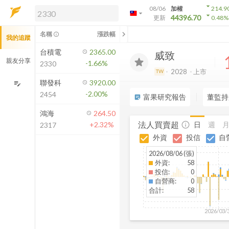
arrow_drop_down
08/06
加權
214.9
arrow_drop_down
arrow_drop_down
解鎖即時行情及進階功能
44396.70
更新
0.48
%
「綁定合作券商帳戶」或「訂閱任一
chevron_left
名稱
漲跌幅
info_outline
我的追蹤
方案」，即可解鎖以下功能：
即時行情
台積電
2365.00
威致
即時市況與排行
親友分享
-1.66%
2330
到價通知
2028
上市
TW
成交金額熱力圖
聯發科
3920.00
edit_note
-2.00%
2454
前往方案訂閱
富果研究報告
董監持
sticky_note_2
如何綁定合作券商
鴻海
264.50
法人買賣超
日
週
+2.32%
info_outline
2317
外資
投信
自
2026/08/06 (張)
外資
:
58
投信
:
0
自營商
:
0
合計
:
58
2026/03/