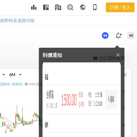
2028 法人買
leaderboard
public
phone_iphone
註冊 / 登入
賣超
2028 法人買賣超
解鎖即時及進階功能
notification_add
VS
到價通知
close
更強大的進階價量圖表
自訂我的版面
view_quilt
完整內容，僅限註冊會員使用
fullscreen
close
註冊/登入解鎖
20
MA:
60
MA:
MA 設定
settings
22
20
18