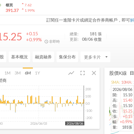
arrow_drop_up
0
櫃買
7.62
arrow_drop_up
391.37
1.99
%
訂閱任一進階卡片或綁定合作券商帳戶，即可
15.25
+0.15
總量:
181
張
+0.99%
更新:
08/06 收盤
非即時
股
基本概況
融資融券
集保分布
arrow_drop_down
fullscreen
close
show_chart
股價K線
月
1M
3M
6M
1Y
營商
5
MA:
10
MA:
200
2026/08/06
開
:
15.10
100
高
:
15.40
0.0
低
:
15.10
-100
收
:
15.25
漲
:
+0.15
-200
幅
:
+0.99%
30
2026/06/03
2026/08/06
量
:
181張