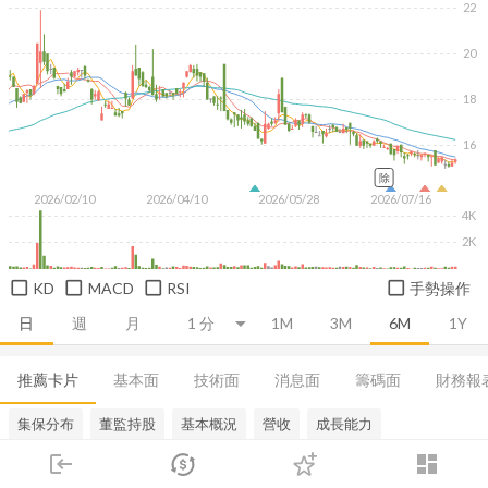
22
20
18
16
除
2026/02/10
2026/04/10
2026/05/28
2026/07/16
4K
2K
KD
MACD
RSI
手勢操作
日
週
月
1M
3M
6M
1Y
推薦卡片
基本面
技術面
消息面
籌碼面
財務報
集保分布
董監持股
基本概況
營收
成長能力
login
dashboard
市場
追蹤
下單
交易
登入