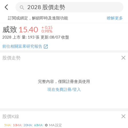
arrow_back_ios
search
威致
15.40
+
0.98%
量:
193
張
訂閱或綁定，解鎖即時及進階功能
瞭解更多
威致
15.40
+
0.15
0.98%
2028
上市
量:
193
張
更新:
08/07 收盤
前往相關富果研究報告
open_in_new
close
股價走勢
完整內容，僅限註冊會員使用
現在免費註冊/登入
close
股價K線
MA 設定
5
MA:
10
MA:
20
MA:
60
MA:
settings