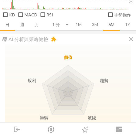
2K
KD
MACD
RSI
手勢操作
日
週
月
1M
3M
6M
1Y
close
AI 分析與策略健檢
extension
價值
股利
趨勢
籌碼
波段
login
dashboard
市場
追蹤
下單
交易
登入
長線價值
趨勢動能
波段訊號
存股收息