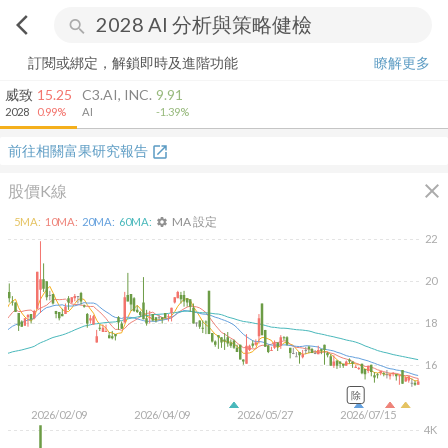
arrow_back_ios
search
訂閱或綁定，解鎖即時及進階功能
瞭解更多
威致
15.25
C3.AI, INC.
9.91
2028
0.99%
AI
-1.39%
前往相關富果研究報告
open_in_new
close
股價K線
MA 設定
5
MA:
10
MA:
20
MA:
60
MA:
settings
22
20
18
16
除
2026/02/09
2026/04/09
2026/05/27
2026/07/15
4K