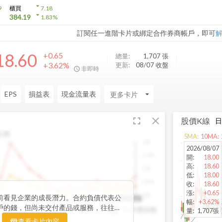
arrow_drop_down
9
櫃買
7.18
arrow_drop_down
384.19
1.83
%
訂閱任一進階卡片或綁定合作券商帳戶，即可
18.60
+0.65
總量:
1,707
張
+3.62%
更新:
08/07 收盤
非即時
EPS
損益表
現金流量表
arrow_drop_down
fullscreen
close
股價K線
比例
5
MA:
10
MA:
2%
2026/08/07
1.5%
開
:
18.00
高
:
18.60
1%
低
:
18.00
0.5%
收
:
18.60
漲
:
+0.65
0%
前看見企業的成長潛力。合約負債代表公
3
2022Q2
2023Q1
2023Q4
2024Q3
2025Q2
2025Q2
幅
:
+3.62%
戶的錢，但尚未交付產品或服務，往往是
與存貨比較
YoY
量
:
1,707張
指標。透過觀察合約負債的季度變化與其
YoY
查看卡片內容