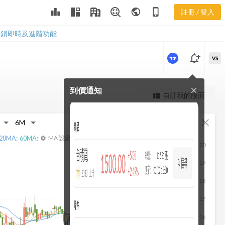
2030 合約負
leaderboard
public
phone_iphone
註冊 / 登入
債
2030 合約負債
解鎖即時及進階功能
notification_add
VS
到價通知
close
更強大的進階價量圖表
自訂我的版面
view_quilt
完整內容，僅限註冊會員使用
fullscreen
close
註冊/登入解鎖
20
MA:
60
MA:
MA 設定
settings
20
19
18
17
16