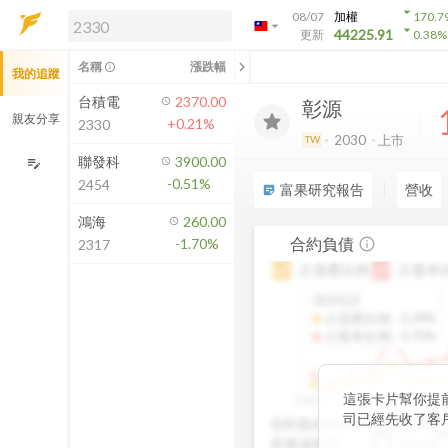
arrow_drop_down
08/07
加權
170.7
arrow_drop_down
arrow_drop_down
解鎖即時行情及進階功能
44225.91
更新
0.38
%
「綁定合作券商帳戶」或「訂閱任一
chevron_left
名稱
漲跌幅
info_outline
我的追蹤
方案」，即可解鎖以下功能：
即時行情
台積電
2370.00
彰源
即時市況與排行
親友分享
+0.21%
2330
到價通知
2030
上市
TW
成交金額熱力圖
聯發科
3900.00
edit_note
-0.51%
2454
前往方案訂閱
富果研究報告
營收
sticky_note_2
如何綁定合作券商
鴻海
260.00
合約負債
-1.70%
info_outline
2317
占資產比例
占股本
2025Q2
占資產比例
:
0.34%
占股本比例
:
0.70%
這張卡片幫你提
2020Q1
2020Q4
2021Q
司已經先收了客
合約負債成長率
QoQ
未來營收的先行
存貨成長率
QoQ