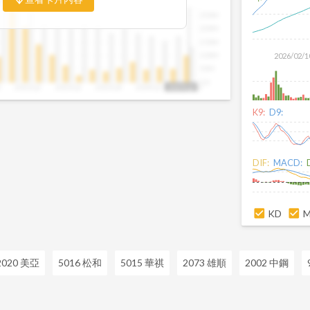
比例，你可以判斷企業手中訂單是否穩定
250M
是否正在累積。當合約負債持續上升時，
200M
幾季的營收與獲利將同步走強。這張卡片
150M
反應前，就能搶先洞察企業的成長訊號。
100M
2026/02/1
50M
0.0
3
2022Q2
2023Q1
2023Q4
2024Q3
2025Q2
2025Q2
K9:
D9:
DIF:
MACD:
KD
2020 美亞
5016 松和
5015 華祺
2073 雄順
2002 中鋼