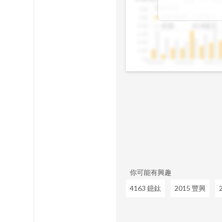
佔資產、股本的
2025Q2
12B
成長、營收動能
合約負債
:
1.01億元
10B
往往意味著未來
存貨
:
61.8億元
8.0B
讓你在市場還沒
6.0B
4.0B
2.0B
0.0
2020Q1
2020Q4
2021Q
你可能有興趣
4163 鐿鈦
2015 豐興