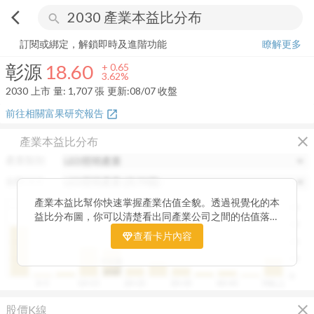
arrow_back_ios
search
彰源
18.60
+
3.62%
量:
1,707
張
訂閱或綁定，解鎖即時及進階功能
瞭解更多
彰源
18.60
+
0.65
3.62%
2030
上市
量:
1,707
張
更新:
08/07 收盤
前往相關富果研究報告
open_in_new
close
產業本益比分布
產業類別
分類項目
產業本益比幫你快速掌握產業估值全貌。透過視覺化的本
40
益比分布圖，你可以清楚看出同產業公司之間的估值落
30
差，了解哪些股票相對被低估、哪些可能已偏貴。從中位
查看卡片內容
20
數、本益比範圍到個別公司位置，卡片讓你一眼辨識產業
整體的合理價帶。無論你想評估一家公司是否具吸引力，
10
中位數
或是找出估值落後的潛力股，這張卡片都能幫你用數據看
19.87
0
0~5
10~15
20~25
30~35
40~45
50以上
見機會，做出更精準的投資判斷。
close
股價K線