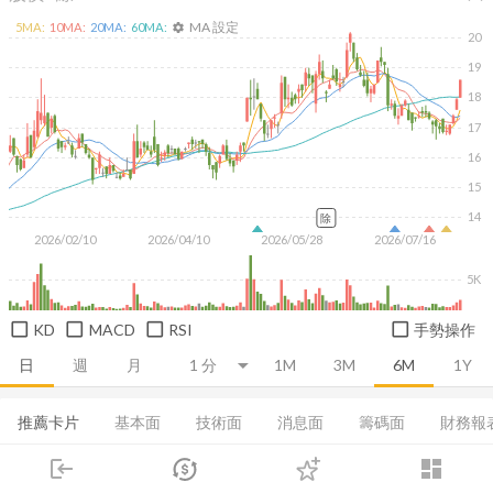
MA 設定
5
MA:
10
MA:
20
MA:
60
MA:
settings
20
19
18
17
16
15
14
除
2026/02/10
2026/04/10
2026/05/28
2026/07/16
5K
KD
MACD
RSI
手勢操作
日
週
月
1M
3M
6M
1Y
推薦卡片
基本面
技術面
消息面
籌碼面
財務報
login
dashboard
損益表
資產負債表
現金流量表
營收
成長能力
市場
追蹤
下單
交易
登入