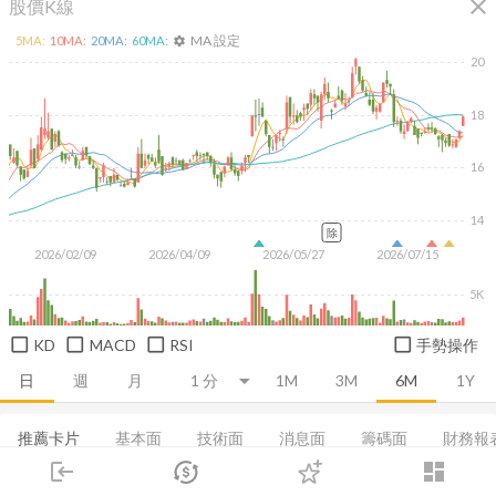
close
股價K線
MA 設定
5
MA:
10
MA:
20
MA:
60
MA:
settings
20
18
16
14
除
2026/02/09
2026/04/09
2026/05/27
2026/07/15
5K
KD
MACD
RSI
手勢操作
日
週
月
1M
3M
6M
1Y
推薦卡片
基本面
技術面
消息面
籌碼面
財務報
login
dashboard
當日主力券商
融資融券
集保分布
董監持股
基本概況
市場
追蹤
下單
交易
登入