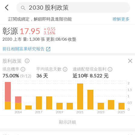
arrow_back_ios
search
彰源
17.95
+
3.16%
量:
1,308
張
訂閱或綁定，解鎖即時及進階功能
瞭解更多
彰源
17.95
+
0.55
3.16%
2030
上市
量:
1,308
張
更新:
08/06 收盤
前往相關富果研究報告
open_in_new
close
股利政策
info_outline
填息機率
平均填息天數
連續配發現金股利
info_outline
info_outline
info_outline
75.00%
36
天
近
10
年
8.522
元
(
9
/
12
)
2
1.5
1
0.5
0
2014
2017
2019
2021
2023
2025
顯示詳細