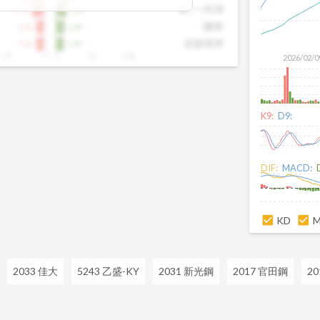
出，提前洞察市場趨勢。這張卡片特別適
統一-內湖
1.7k
1.5k
向、掌握短線資金流向的投資人，幫你看
國泰
1.1k
1.2k
不見的關鍵訊號。
花旗環球
1.1k
1.1k
5k
0
0
5k
10k
2026/02/0
K9:
D9:
DIF:
MACD:
KD
2033 佳大
5243 乙盛-KY
2031 新光鋼
2017 官田鋼
2