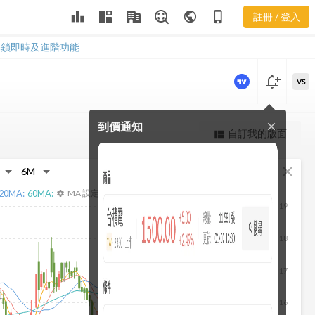
2032 近期主
leaderboard
public
phone_iphone
註冊 / 登入
力券商
2032 近期主力券商
解鎖即時及進階功能
notification_add
VS
到價通知
close
更強大的進階價量圖表
自訂我的版面
view_quilt
完整內容，僅限註冊會員使用
fullscreen
close
註冊/登入解鎖
20
MA:
60
MA:
MA 設定
settings
19
18
17
16