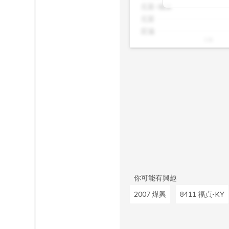
在悄悄進場或撤
元富-城東
合想追蹤主力動
元富
見一般投資者看
宏遠
10k
你可能有興趣
2007 燁興
8411 福貞-KY