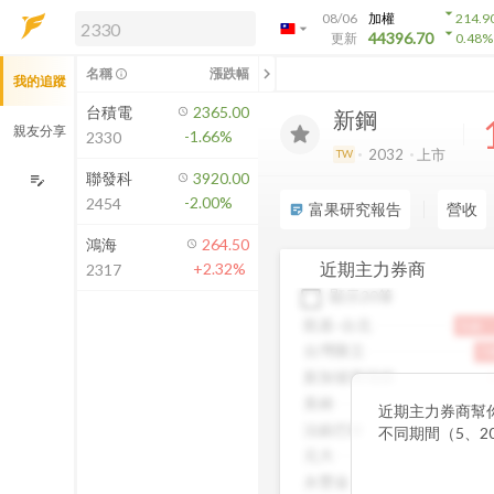
arrow_drop_down
08/06
加權
214.9
arrow_drop_down
arrow_drop_down
解鎖即時行情及進階功能
44396.70
更新
0.48
%
「綁定合作券商帳戶」或「訂閱任一
chevron_left
名稱
漲跌幅
info_outline
我的追蹤
方案」，即可解鎖以下功能：
即時行情
台積電
2365.00
新鋼
即時市況與排行
親友分享
-1.66%
2330
到價通知
2032
上市
TW
成交金額熱力圖
聯發科
3920.00
edit_note
-2.00%
2454
前往方案訂閱
富果研究報告
營收
sticky_note_2
如何綁定合作券商
鴻海
264.50
近期主力券商
+2.32%
2317
顯示20筆
凱基-台北
9.6k
台灣匯立
7.
新加坡商瑞銀
4
美林
近期主力券商幫
法銀巴黎
不同期間（5、2
額，讓你一眼看
元大
股。透過觀察主
永豐金