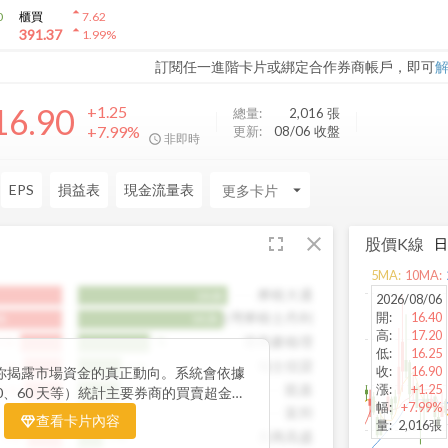
arrow_drop_up
0
櫃買
7.62
arrow_drop_up
391.37
1.99
%
訂閱任一進階卡片或綁定合作券商帳戶，即可
16.90
+1.25
總量:
2,016
張
+7.99%
更新:
08/06 收盤
非即時
EPS
損益表
現金流量表
arrow_drop_down
fullscreen
close
股價K線
5
MA:
10
MA:
摩根大通
14.6k
2026/08/06
開
:
16.40
台灣摩根士丹利
8k
14.2k
高
:
17.20
港商麥格理
.1k
7k
低
:
16.25
瑞士信貸
3.8k
4.3k
收
:
16.90
你揭露市場資金的真正動向。系統會依據
凱基
漲
:
+1.25
3.7k
4.1k
0、60 天等）統計主要券商的買賣超金
幅
:
+7.99%
出哪些券商正在積極買進、哪些在出脫持
富邦
3.5k
3.2k
查看卡片內容
量
:
2,016張
力券商的佈局變化，你能判斷資金是否正
美商高盛
3.4k
2.4k