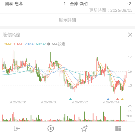
國泰-忠孝
1
合庫-新竹
-2
更新時間：2026/08/05
顯示詳細
close
股價K線
MA 設定
5
MA:
10
MA:
20
MA:
60
MA:
settings
17
16
15
2026/02/06
2026/04/08
2026/05/26
2026/07/14
2K
1K
500
KD
MACD
RSI
手勢操作
login
dashboard
市場
追蹤
下單
交易
登入