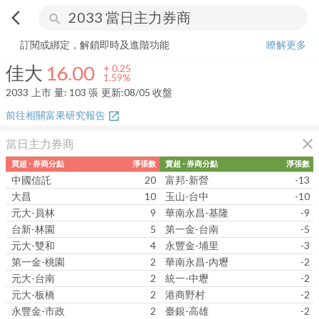
arrow_back_ios
search
佳大
16.00
+
1.59%
量:
103
張
訂閱或綁定，解鎖即時及進階功能
瞭解更多
佳大
16.00
+
0.25
1.59%
2033
上市
量:
103
張
更新:
08/05 收盤
前往相關富果研究報告
open_in_new
close
當日主力券商
買超 - 券商分點
淨張數
賣超 - 券商分點
淨張數
中國信託
20
富邦-新營
-13
大昌
10
玉山-台中
-10
元大-員林
9
華南永昌-基隆
-9
台新-林園
5
第一金-台南
-5
元大-雙和
4
永豐金-埔里
-3
第一金-桃園
2
華南永昌-內壢
-2
元大-台南
2
統一-中壢
-2
元大-板橋
2
港商野村
-2
永豐金-市政
2
臺銀-高雄
-2