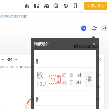
2049 集保分
leaderboard
public
phone_iphone
註冊 / 登入
布
2049 集保分布
解鎖即時及進階功能
notification_add
VS
到價通知
close
更強大的進階價量圖表
自訂我的版面
view_quilt
完整內容，僅限註冊會員使用
fullscreen
close
註冊/登入解鎖
20
MA:
60
MA:
MA 設定
settings
400
350
300