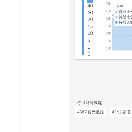
72K
40
小戶
70K
持股比
30
持股比
20
68K
持股人
15
66K
10
64K
5
62K
1
60K
0
你可能有興趣
4587 寶元數控
4562 穎漢