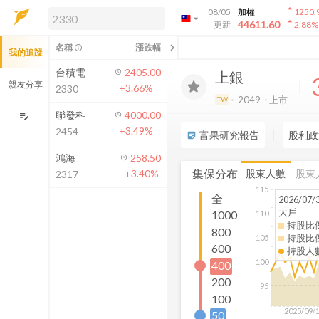
arrow_drop_up
08/05
加權
1250.
arrow_drop_down
arrow_drop_up
解鎖即時行情及進階功能
44611.60
更新
2.88
%
「綁定合作券商帳戶」或「訂閱任一
chevron_left
名稱
漲跌幅
info_outline
我的追蹤
方案」，即可解鎖以下功能：
即時行情
台積電
2405.00
上銀
即時市況與排行
親友分享
+3.66%
2330
到價通知
2049
上市
TW
成交金額熱力圖
聯發科
4000.00
edit_note
+3.49%
2454
前往方案訂閱
富果研究報告
股利政
sticky_note_2
如何綁定合作券商
鴻海
258.50
集保分布
股東人數
股東
+3.40%
2317
115
全
2026/07/
大戶
1000
110
持股比
800
持股比
105
600
持股人
100
400
200
95
100
2025/09/
50