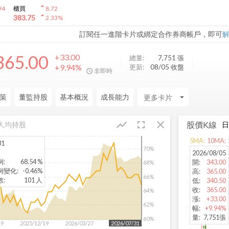
arrow_drop_up
94
櫃買
8.72
arrow_drop_up
383.75
2.33
%
訂閱任一進階卡片或綁定合作券商帳戶，即可
365.00
+33.00
總量:
7,751
張
+9.94%
更新:
08/05 收盤
非即時
策
董監持股
基本概況
成長能力
arrow_drop_down
fullscreen
close
show_chart
股價K線
人均持股
5
MA:
10
MA:
31
70%
2026/08/05
例
:
68.54 %
開
:
343.00
68%
例變化
:
-0.46%
高
:
365.00
66%
數
:
101 人
低
:
340.50
收
:
365.00
64%
漲
:
+33.00
62%
幅
:
+9.94%
量
:
7,751張
60%
19
2025/12/19
2026/03/27
2026/06/26
2026/07/31