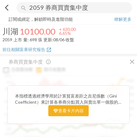
arrow_back_ios
search
川湖
10100.00
+
6.65%
量:
698
張
訂閱或綁定，解鎖即時及進階功能
瞭解更多
川湖
10100.00
+
630.00
6.65%
2059
上市
量:
698
張
更新:
08/06 收盤
前往相關富果研究報告
open_in_new
close
券商買賣集中度
info_outline
交易量加權
顯示收盤價
0.15
1400
0.1
1300
0.05
1200
0
本指標透過經濟學用於計算貧富差距之吉尼係數（Gini
Coefficient）來計算各券商分點買入與賣出單一個股的
-0.05
1100
集中程度。可做為籌碼面分析的一個重要參考。
-0.1
1000
查看卡片內容
-0.15
900
0.9
0.85
0.8
0.75