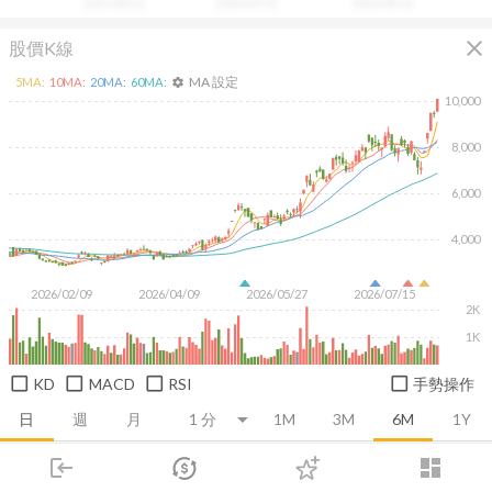
2025/06/16
2025/07/31
2025/09/16
close
股價K線
MA 設定
5
MA:
10
MA:
20
MA:
60
MA:
settings
10,000
8,000
6,000
4,000
2026/02/09
2026/04/09
2026/05/27
2026/07/15
2K
1K
KD
MACD
RSI
手勢操作
日
週
月
1M
3M
6M
1Y
login
dashboard
推薦卡片
基本面
技術面
消息面
籌碼面
財務報
市場
追蹤
下單
交易
登入