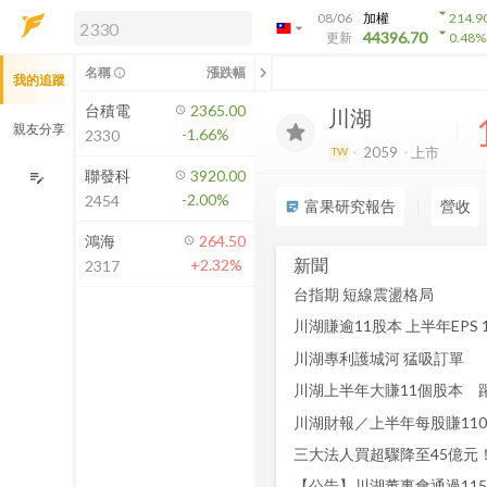
arrow_drop_down
08/06
加權
214.9
arrow_drop_down
arrow_drop_down
解鎖即時行情及進階功能
44396.70
更新
0.48
%
「綁定合作券商帳戶」或「訂閱任一
chevron_left
名稱
漲跌幅
info_outline
我的追蹤
方案」，即可解鎖以下功能：
即時行情
台積電
2365.00
川湖
即時市況與排行
親友分享
-1.66%
2330
到價通知
2059
上市
TW
成交金額熱力圖
聯發科
3920.00
edit_note
-2.00%
2454
前往方案訂閱
富果研究報告
營收
sticky_note_2
如何綁定合作券商
鴻海
264.50
新聞
+2.32%
2317
台指期 短線震盪格局
川湖賺逾11股本 上半年EPS 1
川湖專利護城河 猛吸訂單
川湖上半年大賺11個股本 
川湖財報／上半年每股賺110
【公告】川湖董事會通過11