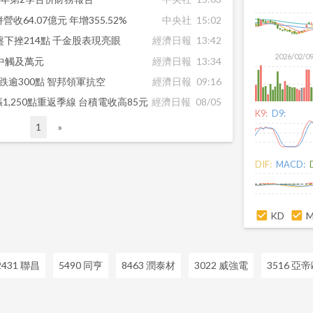
收64.07億元 年增355.52%
中央社
15:02
下挫214點 千金股表現亮眼
經濟日報
13:42
2026/02/0
中觸及萬元
經濟日報
13:34
逾300點 智邦領軍抗空
經濟日報
09:16
,250點重返季線 台積電收高85元
經濟日報
08/05
K9:
D9:
1
»
DIF:
MACD:
KD
2431 聯昌
5490 同亨
8463 潤泰材
3022 威強電
3516 亞