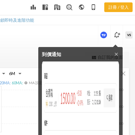
leaderboard
public
phone_iphone
註冊 / 登入
2059 新聞
2059 新聞
解鎖即時及進階功能
notification_add
VS
到價通知
close
更強大的進階價量圖表
自訂我的版面
view_quilt
完整內容，僅限註冊會員使用
fullscreen
close
註冊/登入解鎖
20
MA:
60
MA:
MA 設定
settings
10,000
8,000
6,000