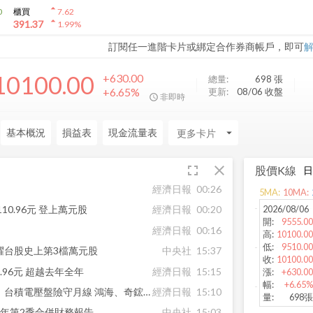
arrow_drop_up
0
櫃買
7.62
arrow_drop_up
391.37
1.99
%
訂閱任一進階卡片或綁定合作券商帳戶，即可
10100.00
+630.00
總量:
698
張
+6.65%
更新:
08/06 收盤
非即時
基本概況
損益表
現金流量表
arrow_drop_down
fullscreen
close
股價K線
經濟日報
00:26
5
MA:
10
MA:
2026/08/06
10.96元 登上萬元股
經濟日報
00:20
開
:
9555.00
經濟日報
00:16
高
:
10100.00
低
:
9510.00
躍台股史上第3檔萬元股
中央社
15:37
收
:
10100.00
.96元 超越去年全年
經濟日報
15:15
漲
:
+630.00
幅
:
+6.65%
三大法人買超驟降至45億元！台積電壓盤險守月線 鴻海、奇鋐接棒撐盤
經濟日報
15:10
量
:
698張
5年第2季合併財務報告
中央社
15:03