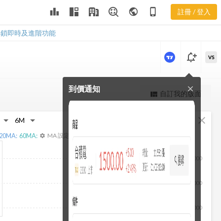
2059 申報轉
leaderboard
public
phone_iphone
註冊 / 登入
讓
2059 申報轉讓
解鎖即時及進階功能
notification_add
VS
到價通知
close
更強大的進階價量圖表
自訂我的版面
view_quilt
完整內容，僅限註冊會員使用
fullscreen
close
註冊/登入解鎖
20
MA:
60
MA:
MA 設定
settings
10,000
8,000
6,000