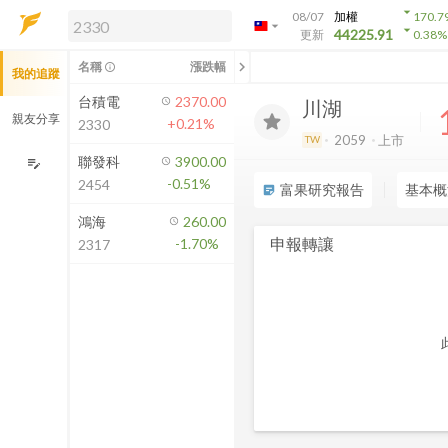
arrow_drop_down
08/07
加權
170.7
arrow_drop_down
arrow_drop_down
解鎖即時行情及進階功能
44225.91
更新
0.38
%
「綁定合作券商帳戶」或「訂閱任一
chevron_left
名稱
漲跌幅
info_outline
我的追蹤
方案」，即可解鎖以下功能：
即時行情
台積電
2370.00
川湖
即時市況與排行
親友分享
+0.21%
2330
到價通知
2059
上市
TW
成交金額熱力圖
聯發科
3900.00
edit_note
-0.51%
2454
前往方案訂閱
富果研究報告
基本概
sticky_note_2
如何綁定合作券商
鴻海
260.00
申報轉讓
-1.70%
2317