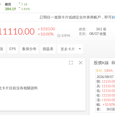
arrow_drop_down
9
櫃買
7.18
arrow_drop_down
384.19
1.83
%
訂閱任一進階卡片或綁定合作券商帳戶，即可
11110.00
+1010.00
總量:
361
張
+10.00%
更新:
08/07 收盤
非即時
況
EPS
集保分布
損益表
arrow_drop_down
fullscreen
close
股價K線
5
MA:
10
MA:
2026/08/07
開
:
11110.00
高
:
11110.00
此卡片目前沒有相關資料
低
:
11110.00
收
:
11110.00
漲
:
+1010.00
幅
:
+10.00%
量
:
361張