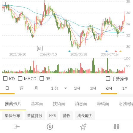
38
36
34
32
30
除
2026/02/10
2026/04/10
2026/05/28
2026/07/16
10K
5K
KD
MACD
RSI
手勢操作
日
週
月
1M
3M
6M
1Y
推薦卡片
基本面
技術面
消息面
籌碼面
財務報
集保分布
董監持股
EPS
營收
成長能力
login
dashboard
市場
追蹤
下單
交易
登入