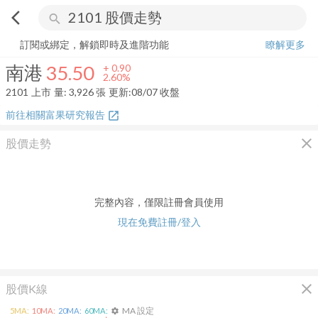
arrow_back_ios
search
南港
35.50
+
2.60%
量:
3,926
張
訂閱或綁定，解鎖即時及進階功能
瞭解更多
南港
35.50
+
0.90
2.60%
2101
上市
量:
3,926
張
更新:
08/07 收盤
前往相關富果研究報告
open_in_new
close
股價走勢
完整內容，僅限註冊會員使用
現在免費註冊/登入
close
股價K線
MA 設定
5
MA:
10
MA:
20
MA:
60
MA:
settings