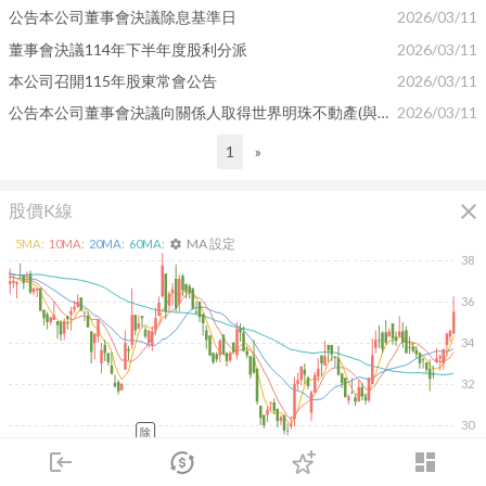
公告本公司董事會決議除息基準日
2026/03/11
董事會決議114年下半年度股利分派
2026/03/11
本公司召開115年股東常會公告
2026/03/11
公告本公司董事會決議向關係人取得世界明珠不動產(與本公司共同持有)
2026/03/11
1
»
close
股價K線
MA 設定
5
MA:
10
MA:
20
MA:
60
MA:
settings
38
36
34
32
30
除
2026/02/10
2026/04/10
2026/05/28
2026/07/16
login
dashboard
10K
市場
追蹤
下單
交易
登入