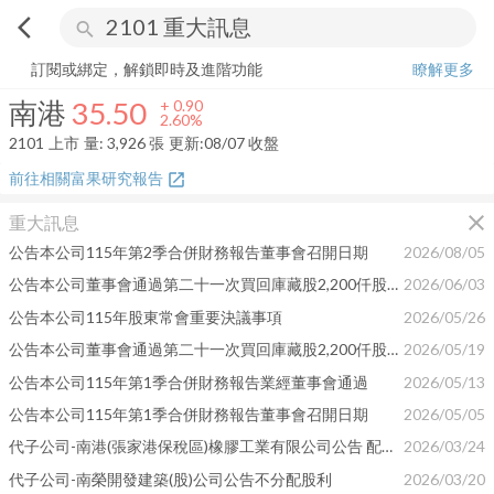
arrow_back_ios
search
南港
35.50
+
2.60%
量:
3,926
張
訂閱或綁定，解鎖即時及進階功能
瞭解更多
南港
35.50
+
0.90
2.60%
2101
上市
量:
3,926
張
更新:
08/07 收盤
前往相關富果研究報告
open_in_new
close
重大訊息
公告本公司115年第2季合併財務報告董事會召開日期
2026/08/05
公告本公司董事會通過第二十一次買回庫藏股2,200仟股相關資訊
2026/06/03
公告本公司115年股東常會重要決議事項
2026/05/26
公告本公司董事會通過第二十一次買回庫藏股2,200仟股相關資訊
2026/05/19
公告本公司115年第1季合併財務報告業經董事會通過
2026/05/13
公告本公司115年第1季合併財務報告董事會召開日期
2026/05/05
代子公司-南港(張家港保稅區)橡膠工業有限公司公告 配發股利.
2026/03/24
代子公司-南榮開發建築(股)公司公告不分配股利
2026/03/20