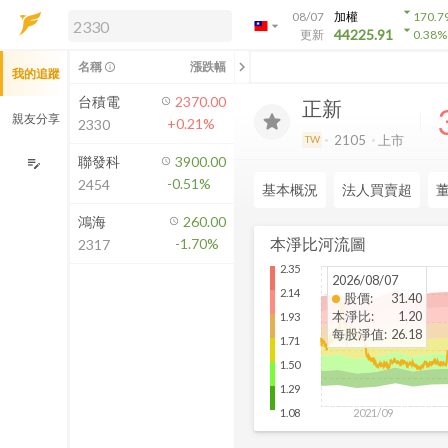
arrow_drop_down
08/07
加權
170.7
arrow_drop_down
arrow_drop_down
解鎖即時行情及進階功能
44225.91
更新
0.38
%
「綁定合作券商帳戶」或「訂閱任一
chevron_left
名稱
漲跌幅
info_outline
我的追蹤
方案」，即可解鎖以下功能：
即時行情
台積電
2370.00
正新
即時市況與排行
親友分享
+0.21%
2330
到價通知
2105
上市
TW
成交金額熱力圖
聯發科
3900.00
edit_note
-0.51%
2454
前往方案訂閱
基本概況
法人買賣超
如何綁定合作券商
鴻海
260.00
本淨比河流圖
-1.70%
2317
2.35
2026/08/07
2.14
股價
:
31.40
本淨比
:
1.20
1.93
每股淨值
:
26.18
1.71
1.50
1.29
2021/09
1.08