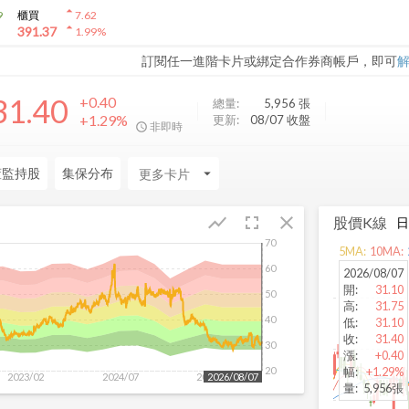
arrow_drop_up
9
櫃買
7.62
arrow_drop_up
391.37
1.99
%
訂閱任一進階卡片或綁定合作券商帳戶，即可
31.40
+0.40
總量:
5,956
張
+1.29%
更新:
08/07 收盤
非即時
董監持股
集保分布
arrow_drop_down
fullscreen
close
show_chart
股價K線
70
5
MA:
10
MA:
60
2026/08/07
開
:
31.10
50
高
:
31.75
40
低
:
31.10
收
:
31.40
30
漲
:
+0.40
20
幅
:
+1.29%
2023/02
2024/07
2025/11
2026/08/07
量
:
5,956張