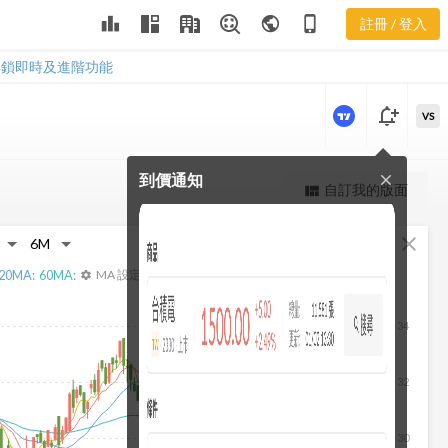
2105 本淨比
leaderboard
public
phone_iphone
註冊 / 登入
河流圖
2105 本淨比河流圖
解鎖即時及進階功能
notification_add
VS
到價通知
close
更強大的進階價量圖表
自訂我的版面
view_quilt
完整內容，僅限註冊會員使用
fullscreen
close
註冊/登入解鎖
20
MA:
60
MA:
MA 設定
settings
34
32
30