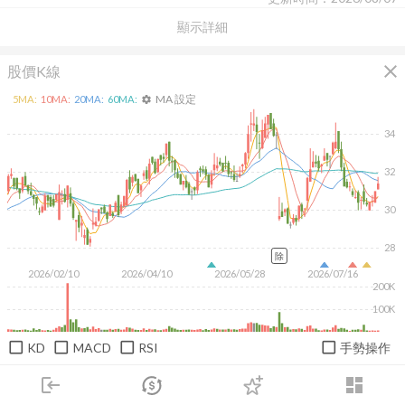
顯示詳細
close
股價K線
MA 設定
5
MA:
10
MA:
20
MA:
60
MA:
settings
34
32
30
28
除
2026/02/10
2026/04/10
2026/05/28
2026/07/16
200K
100K
KD
MACD
RSI
手勢操作
日
週
月
1M
3M
6M
1Y
login
dashboard
市場
追蹤
下單
交易
登入