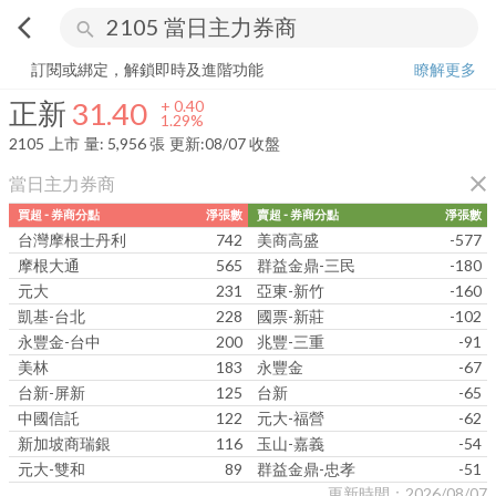
arrow_back_ios
search
正新
31.40
+
1.29%
量:
5,956
張
訂閱或綁定，解鎖即時及進階功能
瞭解更多
正新
31.40
+
0.40
1.29%
2105
上市
量:
5,956
張
更新:
08/07 收盤
close
當日主力券商
買超 - 券商分點
淨張數
賣超 - 券商分點
淨張數
台灣摩根士丹利
742
美商高盛
-577
摩根大通
565
群益金鼎-三民
-180
元大
231
亞東-新竹
-160
凱基-台北
228
國票-新莊
-102
永豐金-台中
200
兆豐-三重
-91
美林
183
永豐金
-67
台新-屏新
125
台新
-65
中國信託
122
元大-福營
-62
新加坡商瑞銀
116
玉山-嘉義
-54
元大-雙和
89
群益金鼎-忠孝
-51
更新時間：2026/08/07