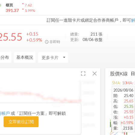
arrow_drop_up
0
櫃買
7.62
arrow_drop_up
391.37
1.99
%
訂閱任一進階卡片或綁定合作券商帳戶，即可
25.55
+0.15
總量:
211
張
+0.59%
更新:
08/06 收盤
非即時
保分布
基本概況
arrow_drop_down
fullscreen
close
股價K線
1482.50
5
MA:
10
MA:
2026/08/06
1448.75
開
:
25.40
高
:
25.65
1415.00
1420.00
低
:
25.35
收
:
25.55
商帳戶
或「訂閱任一方案」即可解鎖
1381.25
漲
:
+0.15
立即前往訂閱
幅
:
+0.59%
1347.50
量
:
211張