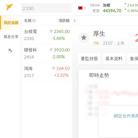
arrow_drop_down
08/06
加權
214.9
arrow_drop_down
arrow_drop_down
解鎖即時行情及進階功能
44396.70
更新
0.48
%
「綁定合作券商帳戶」或「訂閱任一
chevron_left
名稱
漲跌幅
info_outline
我的追蹤
方案」，即可解鎖以下功能：
即時行情
台積電
2365.00
厚生
即時市況與排行
親友分享
-1.66%
2330
到價通知
2107
上市
TW
成交金額熱力圖
聯發科
3920.00
edit_note
-2.00%
2454
前往方案訂閱
董監持股
基本資料
集
如何綁定合作券商
鴻海
264.50
即時走勢
+2.32%
2317
13:30
1460.00
價
:
1425.00
漲
:
+10.00
幅
:
+0.71%
均
:
1442.64
量
:
5,013 張
綁定合作券