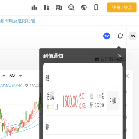
2107 即時走
leaderboard
public
phone_iphone
註冊 / 登入
勢
2107 即時走勢
解鎖即時及進階功能
notification_add
VS
到價通知
close
更強大的進階價量圖表
自訂我的版面
view_quilt
完整內容，僅限註冊會員使用
fullscreen
close
註冊/登入解鎖
20
MA:
60
MA:
MA 設定
settings
26.5
26
25.5
25