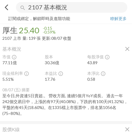
arrow_back_ios
search
厚生
25.40
-0.59%
量:
139
張
訂閱或綁定，解鎖即時及進階功能
瞭解更多
厚生
25.40
-0.15
-0.59%
2107
上市
量:
139
張
更新:
08/07 收盤
close
基本概況
市值
股本
每股淨值
info_outline
info_outline
77.11億
30.36億
43.89
現金殖利率
本益比
本淨比
info_outline
info_outline
info_outline
5.51
%
17.76
0.58
08/07 (五)
摘要
至今日,外資連5日賣超.。 營收方面, 連續5個月YoY成長。 過去一年
242個交易日中，上漲的有97天(40.08%)，下跌的有100天(41.32%)，
平盤的有45天(18.60%)。在1335檔上市股票中，排名第1056名
(75~80%)。
close
股價K線