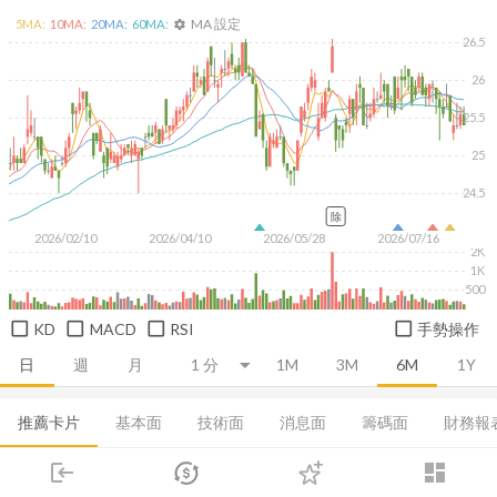
MA 設定
5
MA:
10
MA:
20
MA:
60
MA:
settings
26.5
26
25.5
25
24.5
除
2026/02/10
2026/04/10
2026/05/28
2026/07/16
2K
1K
500
KD
MACD
RSI
手勢操作
日
週
月
1M
3M
6M
1Y
推薦卡片
基本面
技術面
消息面
籌碼面
財務報
融資融券
董監持股
基本資料
營收
成長能力
login
dashboard
市場
追蹤
下單
交易
登入