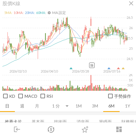
close
股價K線
MA 設定
5
MA:
10
MA:
20
MA:
60
MA:
settings
26.5
26
25.5
25
24.5
除
2026/02/10
2026/04/10
2026/05/28
2026/07/16
2K
1K
500
KD
MACD
RSI
手勢操作
日
週
月
1M
3M
6M
1Y
推薦卡片
基本面
技術面
消息面
籌碼面
財務報
login
dashboard
集保分布
市場
董監持股
追蹤
基本概況
下單
營收
成長能力
交易
登入