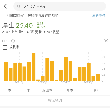
arrow_back_ios
search
厚生
25.40
-0.59%
量:
139
張
訂閱或綁定，解鎖即時及進階功能
瞭解更多
厚生
25.40
-0.15
-0.59%
2107
上市
量:
139
張
更新:
08/07 收盤
close
EPS
info_outline
成長率
1
0.8
0.6
0.4
0.2
0
2021Q4
2023Q1
2024Q2
2025Q3
季
年
近四季
單季
累計
顯示詳細