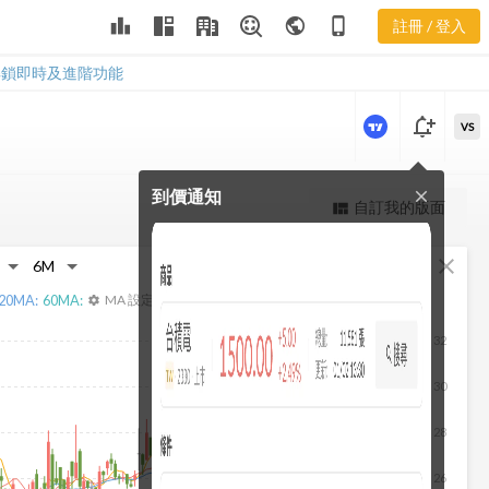
2108 聚財網
leaderboard
public
phone_iphone
註冊 / 登入
社群
2108 聚財網社群
解鎖即時及進階功能
notification_add
VS
到價通知
close
更強大的進階價量圖表
自訂我的版面
view_quilt
完整內容，僅限註冊會員使用
fullscreen
close
註冊/登入解鎖
20
MA:
60
MA:
MA 設定
settings
32
30
28
26