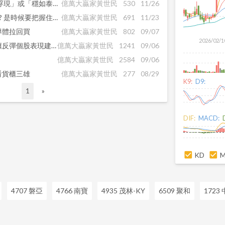
大盤灌破月線後 投資價值「浮現」或「穩如泰山」的股票在這!!
億萬大贏家黃世民
530
11/26
低基期股 = 意想不到的獲利 !? 是時候要把握住了!!
億萬大贏家黃世民
691
11/23
導體拉回買
億萬大贏家黃世民
802
09/07
2026/02/1
貨櫃三雄急跌見真章明日蘊釀反彈個股表現建構頭肩底型態
億萬大贏家黃世民
1241
09/06
億萬大贏家黃世民
2584
09/06
看貨櫃三雄
億萬大贏家黃世民
277
08/29
K9:
D9:
1
»
DIF:
MACD:
KD
4707 磐亞
4766 南寶
4935 茂林-KY
6509 聚和
1723