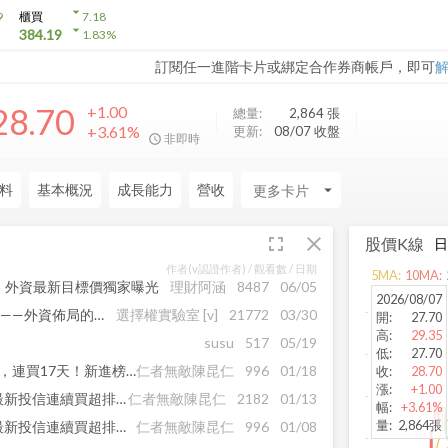
arrow_drop_down
9
櫃買
7.18
arrow_drop_down
384.19
1.83
%
訂閱任一進階卡片或綁定合作券商帳戶，即可
28.70
+1.00
總量:
2,864
張
+3.61%
更新:
08/07 收盤
非即時
料
基本概況
成長能力
營收
arrow_drop_down
fullscreen
close
股價K線
作者(v認證作者) /
觀看數
/ 日期
5
MA:
10
MA:
茅台，外資最新目標價獨家曝光
理財阿涵
8487
06/05
2026/08/07
外資連6買、連4漲停、連3紅——外資佈局的標的全曝光
選擇權實驗室
[v]
21772
03/30
開
:
27.70
高
:
29.35
susu
517
05/19
低
:
27.70
投信連續吃貨小飆股！這3檔，連買17天！新進榜的有...
仁者無敵陳昆仁
996
01/18
收
:
28.70
漲
:
+1.00
散戶洗出場，投信買不停！最新投信連續買超排行，這3檔股票，連買14天！
仁者無敵陳昆仁
2182
01/13
幅
:
+3.61%
量
:
2,864張
散戶洗出場，投信偷偷吃，最新投信連續買超排行，這檔股票連買12天！
仁者無敵陳昆仁
996
01/08