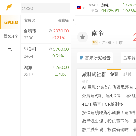
arrow_drop_down
08/07
加權
170.7
arrow_drop_down
arrow_drop_down
解鎖即時行情及進階功能
44225.91
更新
0.38
%
「綁定合作券商帳戶」或「訂閱任一
chevron_left
名稱
漲跌幅
info_outline
我的追蹤
方案」，即可解鎖以下功能：
即時行情
台積電
2370.00
南帝
即時市況與排行
親友分享
+0.21%
2330
到價通知
2108
上市
TW
成交金額熱力圖
聯發科
3900.00
edit_note
-0.51%
2454
前往方案訂閱
富果研究報告
基本資
sticky_note_2
如何綁定合作券商
鴻海
260.00
聚財網社群
免費
點數
-1.70%
2317
標題
AI 巨獸 ! 鴻海市值狠甩
4171 瑞基 PCR檢測多