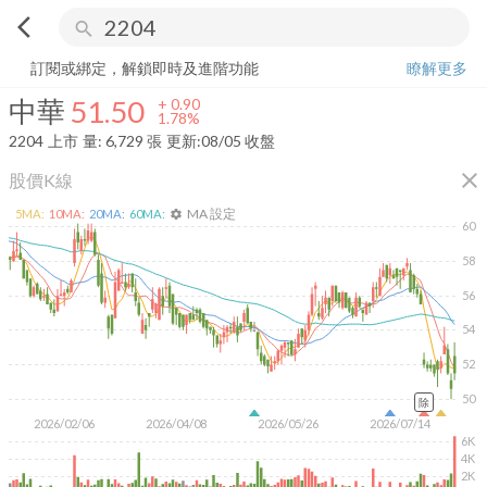
arrow_back_ios
search
中華
51.50
+
1.78%
量:
6,729
張
訂閱或綁定，解鎖即時及進階功能
瞭解更多
中華
51.50
+
0.90
1.78%
2204
上市
量:
6,729
張
更新:
08/05 收盤
close
股價K線
MA 設定
5
MA:
10
MA:
20
MA:
60
MA:
settings
60
58
56
54
52
50
除
2026/02/06
2026/04/08
2026/05/26
2026/07/14
6K
4K
2K