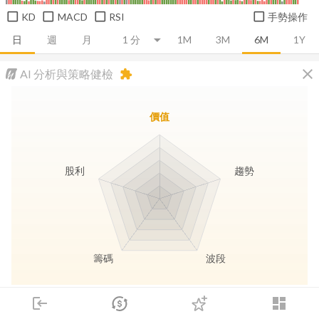
KD
MACD
RSI
手勢操作
日
週
月
1M
3M
6M
1Y
close
AI 分析與策略健檢
extension
價值
股利
趨勢
籌碼
波段
長線價值
趨勢動能
波段訊號
存股收息
login
dashboard
市場
追蹤
下單
交易
登入