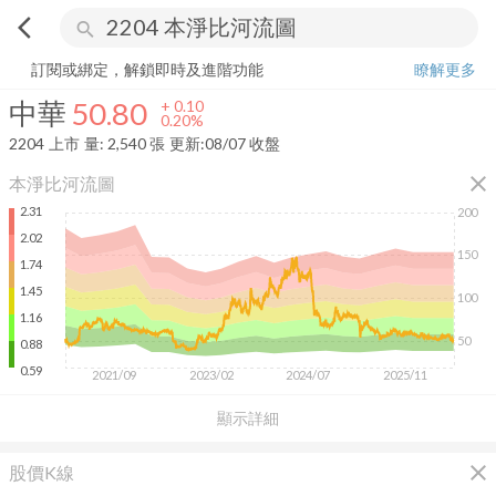
arrow_back_ios
search
中華
50.80
+
0.20%
量:
2,540
張
訂閱或綁定，解鎖即時及進階功能
瞭解更多
中華
50.80
+
0.10
0.20%
2204
上市
量:
2,540
張
更新:
08/07 收盤
close
本淨比河流圖
2.31
200
2.02
150
1.74
1.45
100
1.16
50
0.88
0.59
2021/09
2023/02
2024/07
2025/11
顯示詳細
close
股價K線