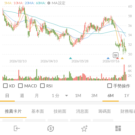
MA 設定
5
MA:
10
MA:
20
MA:
60
MA:
settings
60
58
56
54
52
50
除
2026/02/10
2026/04/10
2026/05/28
2026/07/16
6K
4K
2K
KD
MACD
RSI
手勢操作
日
週
月
1M
3M
6M
1Y
推薦卡片
基本面
技術面
消息面
籌碼面
財務報
融資融券
集保分布
董監持股
基本概況
股利政策
login
dashboard
市場
追蹤
下單
交易
登入