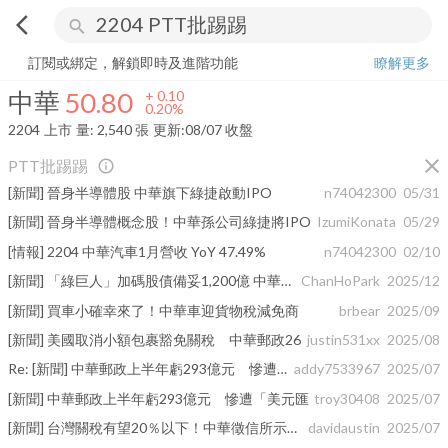
arrow_back_ios
search
中華
50.80
+
0.20%
量:
2,540
張
訂閱或綁定，解鎖即時及進階功能
瞭解更多
中華
50.80
+
0.10
0.20%
2204
上市
量:
2,540
張
更新:
08/07 收盤
close
PTT批踢踢
info_outline
[新聞] 晉身半導體股 中華旗下綠捷啟動IPO
n74042300
05/31
[新聞] 晉身半導體概念股！中華孫公司綠捷將IPO
IzumiKonata
05/29
[情報] 2204 中華汽車1月營收 YoY 47.49%
n74042300
02/10
[新聞] 「綠巨人」加碼股債備妥1,200億 中華郵政
ChanHoPark
2025/12
[新聞] 買車小確幸來了！中華車迎貨物稅減免商
brbear
2025/09
[新聞] 美國取消小額包裹豁免關稅 中華郵政26
justin531xx
2025/08
Re: [新聞] 中華郵政上半年虧293億元 慘遭「美元匯
addy7533967
2025/07
[新聞] 中華郵政上半年虧293億元 慘遭「美元匯
troy30408
2025/07
[新聞] 台灣關稅有望20％以下！中華徵信所示警：
davidaustin
2025/07