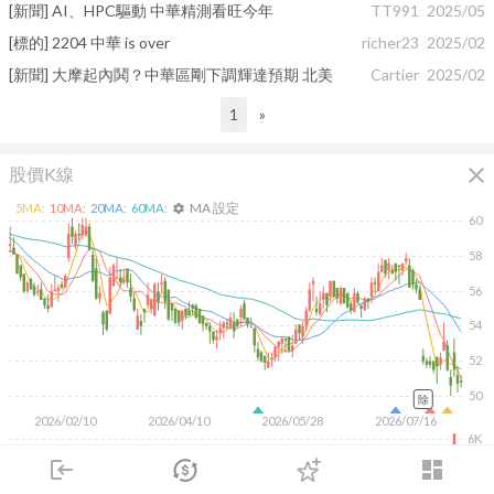
[新聞] AI、HPC驅動 中華精測看旺今年
TT991
2025/05
[標的] 2204 中華 is over
richer23
2025/02
[新聞] 大摩起內鬨？中華區剛下調輝達預期 北美
Cartier
2025/02
1
»
close
股價K線
MA 設定
5
MA:
10
MA:
20
MA:
60
MA:
settings
60
58
56
54
52
50
除
2026/02/10
2026/04/10
2026/05/28
2026/07/16
6K
4K
login
dashboard
2K
市場
追蹤
下單
交易
登入