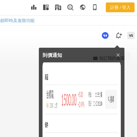
leaderboard
public
phone_iphone
註冊 / 登入
2206 股價K線
2206 股價K線
解鎖即時及進階功能
notification_add
VS
到價通知
close
更強大的進階價量圖表
自訂我的版面
view_quilt
完整內容，僅限註冊會員使用
註冊/登入解鎖