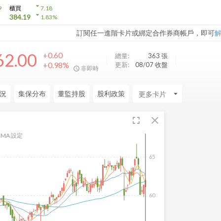
arrow_drop_down
9
櫃買
7.18
arrow_drop_down
384.19
1.83
%
訂閱任一進階卡片或綁定合作券商帳戶，即可
62.00
+0.60
總量:
363
張
+0.98%
更新:
08/07 收盤
非即時
況
集保分布
董監持股
股利政策
arrow_drop_down
fullscreen
close
MA 設定
65
60