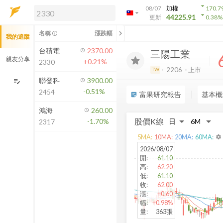
arrow_drop_down
08/07
加權
170.7
arrow_drop_down
arrow_drop_down
解鎖即時行情及進階功能
44225.91
更新
0.38
%
「綁定合作券商帳戶」或「訂閱任一
chevron_left
名稱
漲跌幅
info_outline
我的追蹤
方案」，即可解鎖以下功能：
即時行情
台積電
2370.00
三陽工業
即時市況與排行
親友分享
+0.21%
2330
到價通知
2206
上市
TW
成交金額熱力圖
聯發科
3900.00
edit_note
-0.51%
2454
前往方案訂閱
富果研究報告
基本概
sticky_note_2
如何綁定合作券商
鴻海
260.00
股價K線
-1.70%
2317
5
MA:
10
MA:
20
MA:
60
MA:
settings
2026/08/07
開
:
61.10
高
:
62.20
低
:
61.10
收
:
62.00
漲
:
+0.60
幅
:
+0.98%
量
:
363張