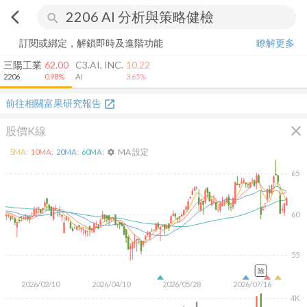
arrow_back_ios
search
訂閱或綁定，解鎖即時及進階功能
瞭解更多
三陽工業
62.00
C3.AI, INC.
10.22
2206
0.98%
AI
3.65%
前往相關富果研究報告
open_in_new
close
股價K線
MA 設定
5
MA:
10
MA:
20
MA:
60
MA:
settings
65
60
55
除
2026/02/10
2026/04/10
2026/05/28
2026/07/16
4K