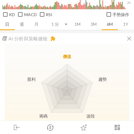
2K
KD
MACD
RSI
手勢操作
日
週
月
1M
3M
6M
1Y
close
AI 分析與策略健檢
extension
價值
股利
趨勢
籌碼
波段
login
dashboard
市場
追蹤
下單
交易
登入
長線價值
趨勢動能
波段訊號
存股收息