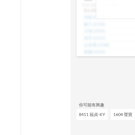
差，了解哪些股
本益比級距
N/A (共29檔)
數、本益比範圍
股名(股號)
整體的合理價帶
佳能
(
2374
)
或是找出估值落
建大
(
2106
)
見機會，做出更
川湖
(
2059
)
為升
(
2231
)
台達電
(
2308
)
新鋼
(
2032
)
威盛
(
2388
)
海光
(
2038
)
茂矽
(
2342
)
正崴
(
2392
)
昆盈
(
2365
)
你可能有興趣
8411 福貞-KY
1604 聲寶