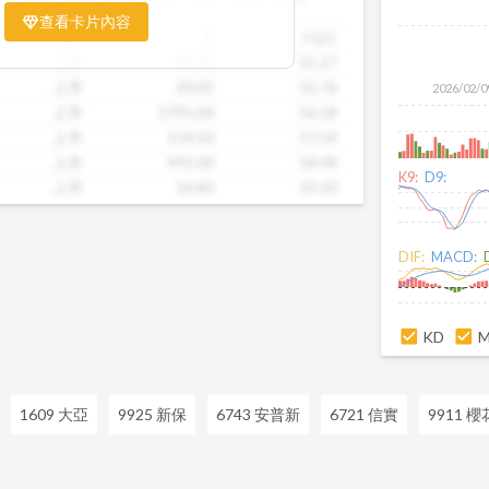
票相對被低估、哪些可能已偏貴。從中位
查看卡片內容
到個別公司位置，卡片讓你一眼辨識產業
市場別
價
本益比
。無論你想評估一家公司是否具吸引力，
上市
80.50
51.27
後的潛力股，這張卡片都能幫你用數據看
上市
20.05
52.76
2026/02/0
精準的投資判斷。
上市
3795.00
56.18
上市
114.50
57.54
上市
992.00
58.98
K9:
D9:
上市
14.80
59.20
上市
53.90
82.92
上市
15.45
110.36
DIF:
MACD:
上市
28.70
110.38
上市
47.50
113.10
上市
38.65
113.68
KD
1609 大亞
9925 新保
6743 安普新
6721 信實
9911 櫻