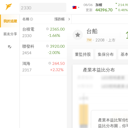
arrow_drop_down
08/06
加權
214.9
arrow_drop_down
arrow_drop_down
解鎖即時行情及進階功能
44396.70
更新
0.48
%
「綁定合作券商帳戶」或「訂閱任一
chevron_left
名稱
漲跌幅
info_outline
我的追蹤
方案」，即可解鎖以下功能：
即時行情
台積電
2365.00
台船
即時市況與排行
親友分享
-1.66%
2330
到價通知
2208
上市
TW
成交金額熱力圖
聯發科
3920.00
edit_note
-2.00%
2454
前往方案訂閱
董監持股
集保分布
基
如何綁定合作券商
鴻海
264.50
產業本益比分布
+2.32%
2317
產業類別
分類項目
台積電
中
產業本益比幫你
19
益比分布圖，你
N/A
N/A
0~5
5~10
10~15
15