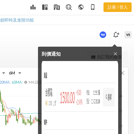
益比分布
leaderboard
public
phone_iphone
註冊 / 登入
2208 產業本益比分
布
解鎖即時及進階功能
notification_add
VS
到價通知
close
更強大的進階價量圖表
自訂我的版面
view_quilt
完整內容，僅限註冊會員使用
fullscreen
close
註冊/登入解鎖
20
MA:
60
MA:
MA 設定
settings
24
22
20