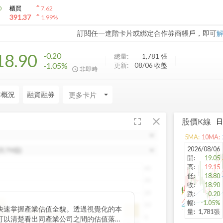
arrow_drop_up
0
櫃買
7.62
arrow_drop_up
391.37
1.99
%
訂閱任一進階卡片或綁定合作券商帳戶，即可
18.90
-0.20
總量:
1,781
張
-1.05%
更新:
08/06 收盤
非即時
本概況
融資融券
arrow_drop_down
fullscreen
close
股價K線
5
MA:
10
MA:
2026/08/06
開
:
19.05
高
:
19.15
40
低
:
18.80
30
收
:
18.90
20
跌
:
-0.20
幅
:
-1.05%
10
位數
快速掌握產業估值全貌。透過視覺化的本
量
:
1,781張
.87
0
可以清楚看出同產業公司之間的估值落
~20
20~25
25~30
30~35
35~40
40~45
45~50
50以上