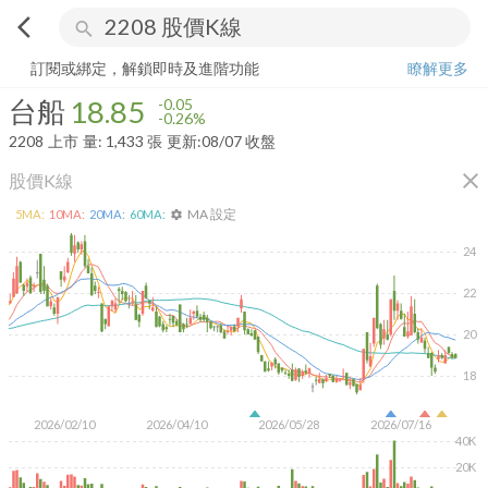
arrow_back_ios
search
台船
18.85
-0.26%
量:
1,433
張
訂閱或綁定，解鎖即時及進階功能
瞭解更多
台船
18.85
-0.05
-0.26%
2208
上市
量:
1,433
張
更新:
08/07 收盤
close
股價K線
MA 設定
5
MA:
10
MA:
20
MA:
60
MA:
settings
24
22
20
18
2026/02/10
2026/04/10
2026/05/28
2026/07/16
40K
20K