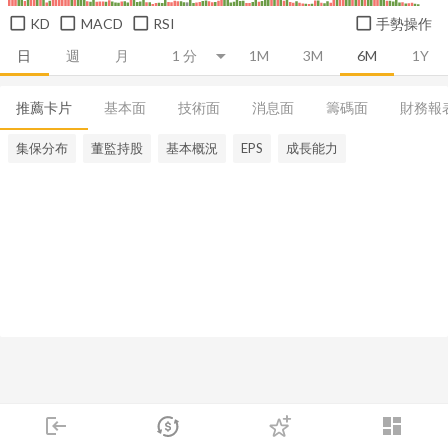
KD
MACD
RSI
手勢操作
日
週
月
1M
3M
6M
1Y
推薦卡片
基本面
技術面
消息面
籌碼面
財務報
集保分布
董監持股
基本概況
EPS
成長能力
login
dashboard
市場
追蹤
下單
交易
登入