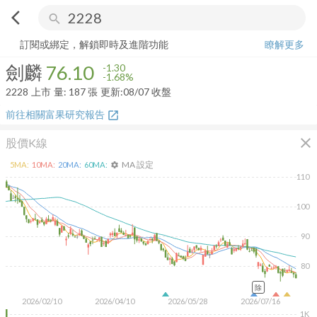
arrow_back_ios
search
劍麟
76.10
-1.68%
量:
187
張
訂閱或綁定，解鎖即時及進階功能
瞭解更多
劍麟
76.10
-1.30
-1.68%
2228
上市
量:
187
張
更新:
08/07 收盤
前往相關富果研究報告
open_in_new
close
股價K線
MA 設定
5
MA:
10
MA:
20
MA:
60
MA:
settings
110
100
90
80
除
2026/02/10
2026/04/10
2026/05/28
2026/07/16
1K