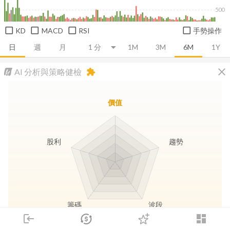
500
KD
MACD
RSI
手勢操作
日
週
月
1M
3M
6M
1Y
close
AI 分析與策略健檢
extension
價值
股利
趨勢
籌碼
波段
login
dashboard
市場
追蹤
下單
交易
登入