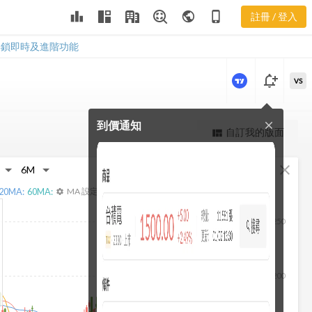
leaderboard
public
phone_iphone
註冊 / 登入
2301 營收
2301 營收
解鎖即時及進階功能
notification_add
VS
到價通知
close
更強大的進階價量圖表
自訂我的版面
view_quilt
完整內容，僅限註冊會員使用
fullscreen
close
註冊/登入解鎖
20
MA:
60
MA:
MA 設定
settings
250
200