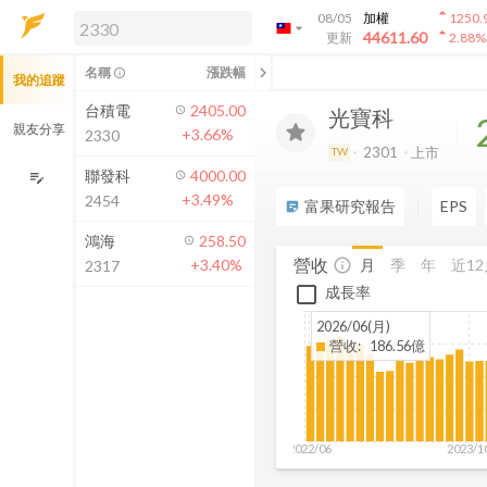
arrow_drop_up
08/05
加權
1250.
arrow_drop_down
arrow_drop_up
解鎖即時行情及進階功能
44611.60
更新
2.88
%
「綁定合作券商帳戶」或「訂閱任一
chevron_left
名稱
漲跌幅
info_outline
我的追蹤
方案」，即可解鎖以下功能：
即時行情
台積電
2405.00
光寶科
即時市況與排行
親友分享
+3.66%
2330
到價通知
2301
上市
TW
成交金額熱力圖
聯發科
4000.00
edit_note
+3.49%
2454
前往方案訂閱
富果研究報告
EPS
sticky_note_2
如何綁定合作券商
鴻海
258.50
營收
月
季
年
近12
+3.40%
info_outline
2317
成長率
2026/06(月)
營收
:
186.56億
2022/06
2023/1