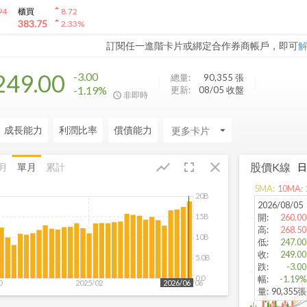
arrow_drop_up
94
櫃買
8.72
arrow_drop_up
383.75
2.33
%
訂閱任一進階卡片或綁定合作券商帳戶，即可
249.00
-3.00
總量:
90,355
張
-1.19%
更新:
08/05 收盤
非即時
成長能力
利潤比率
償債能力
arrow_drop_down
fullscreen
close
show_chart
股價K線
月
單月
累計
5
MA:
10
MA:
20B
2026/08/05
15B
開
:
260.00
高
:
268.50
10B
低
:
247.00
收
:
249.00
5.0B
跌
:
-3.00
0.0
幅
:
-1.19%
0
2025/02
2026/06
2026/06
量
:
90,355張