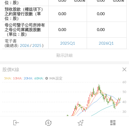
0.00
0.00%
0.00
0.00%
位：股）
預收股款（權益項下）
之約當發行股數（單
0.00
0.00
位：股）
母公司暨子公司所持有
之母公司庫藏股股數
0.00
0.00
（單位：股）
電子書
2025Q1
2026Q1
(彙總表:
2026
/
2025
)
顯示詳細
close
股價K線
MA 設定
5
MA:
10
MA:
20
MA:
60
MA:
settings
60
50
40
30
login
dashboard
20
市場
追蹤
下單
交易
登入
除