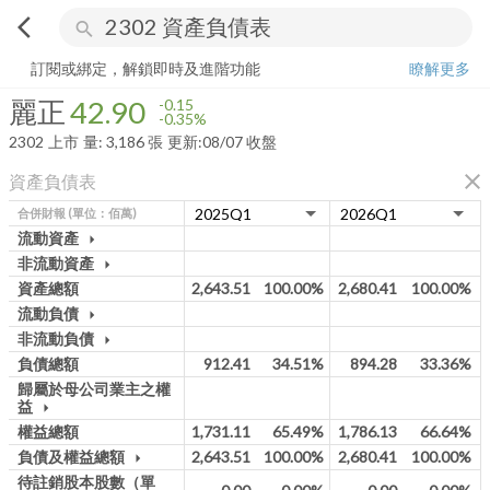
arrow_back_ios
search
麗正
42.90
-0.35%
量:
3,186
張
訂閱或綁定，解鎖即時及進階功能
瞭解更多
麗正
42.90
-0.15
-0.35%
2302
上市
量:
3,186
張
更新:
08/07 收盤
close
資產負債表
合併財報
(單位：佰萬)
流動資產
arrow_drop_down
非流動資產
arrow_drop_down
資產總額
2,643.51
100.00%
2,680.41
100.00%
流動負債
arrow_drop_down
非流動負債
arrow_drop_down
負債總額
912.41
34.51%
894.28
33.36%
歸屬於母公司業主之權
益
arrow_drop_down
權益總額
1,731.11
65.49%
1,786.13
66.64%
負債及權益總額
2,643.51
100.00%
2,680.41
100.00%
arrow_drop_down
待註銷股本股數（單