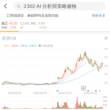
arrow_back_ios
search
訂閱或綁定，解鎖即時及進階功能
瞭解更多
麗正
43.05
C3.AI, INC.
9.86
2302
1.53%
AI
-0.50%
close
股價K線
MA 設定
5
MA:
10
MA:
20
MA:
60
MA:
settings
60
50
40
30
20
除
2026/02/09
2026/04/09
2026/05/27
2026/07/15
30K
20K
10K