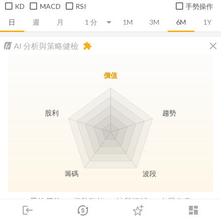
KD
MACD
RSI
手勢操作
日
週
月
1M
3M
6M
1Y
close
AI 分析與策略健檢
extension
價值
股利
趨勢
籌碼
波段
長線價值
趨勢動能
波段訊號
存股收息
login
dashboard
市場
追蹤
下單
交易
登入