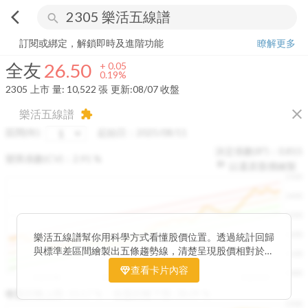
arrow_back_ios
search
全友
26.50
+
0.19%
量:
10,522
張
訂閱或綁定，解鎖即時及進階功能
瞭解更多
全友
26.50
+
0.05
0.19%
2305
上市
量:
10,522
張
更新:
08/07 收盤
close
樂活五線譜
extension
區間(年)
起始日：
2025/08/11
決定係數(R²)：
0.815
變異係數(CV)：
2.91
%
以還原股價繪製
1500
1400
1300
1200
樂活五線譜幫你用科學方式看懂股價位置。透過統計回歸
與標準差區間繪製出五條趨勢線，清楚呈現股價相對於長
1100
期均衡區間的位置。當股價落在上方紅色區間，代表股價
查看卡片內容
1000
已偏離長期平均、短線可能過熱；反之，若接近下方綠色
2025/08
2025/09
2025/09
2025/10
區間，則可能出現被低估的買進機會。五線譜不只是技術
收盤距離上限:
10.17
%
收盤距離下限:
38.09
%
1500
分析，更是幫助你掌握「合理價帶」與「長期趨勢」的工