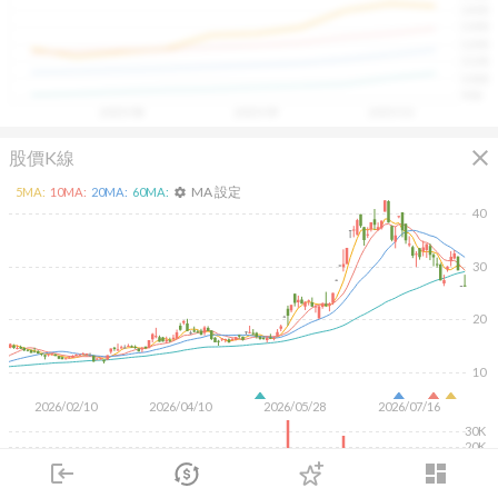
1400
具，讓投資判斷更有依據、更有信心。
1300
1200
1100
1000
900
2025/08
2025/09
2025/10
close
股價K線
MA 設定
5
MA:
10
MA:
20
MA:
60
MA:
settings
40
30
20
10
2026/02/10
2026/04/10
2026/05/28
2026/07/16
30K
20K
10K
login
dashboard
市場
追蹤
下單
交易
登入
KD
MACD
RSI
手勢操作