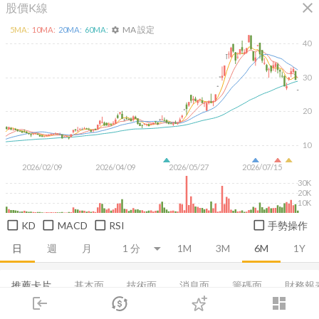
close
股價K線
MA 設定
5
MA:
10
MA:
20
MA:
60
MA:
settings
40
30
20
10
2026/02/09
2026/04/09
2026/05/27
2026/07/15
30K
20K
10K
KD
MACD
RSI
手勢操作
日
週
月
1M
3M
6M
1Y
推薦卡片
基本面
技術面
消息面
籌碼面
財務報
login
dashboard
當日主力券商
市場
集保分布
追蹤
董監持股
下單
基本概況
交易
基本資料
登入