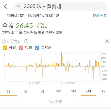
arrow_back_ios
search
全友
26.45
-9.88%
量:
2,434
張
訂閱或綁定，解鎖即時及進階功能
瞭解更多
全友
26.45
-2.90
-9.88%
2305
上市
量:
2,434
張
更新:
08/06 收盤
close
法人買賣超
info_outline
外資
投信
自營商
3.0k
2.0k
1.0k
0.0
-1.0k
-2.0k
-3.0k
2026/03/30
2026/06/03
日
週
月
1M
3M
6M
1Y
顯示詳細