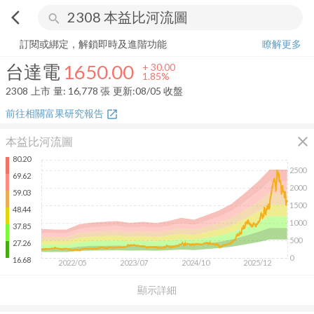
arrow_back_ios
search
台達電
1650.00
+
1.85%
量:
16,778
張
訂閱或綁定，解鎖即時及進階功能
瞭解更多
台達電
1650.00
+
30.00
1.85%
2308
上市
量:
16,778
張
更新:
08/05 收盤
前往相關富果研究報告
open_in_new
close
本益比河流圖
80.20
2500
69.62
2000
59.03
1500
48.44
1000
37.85
500
27.26
0
16.68
2022/05
2023/07
2024/10
2025/12
顯示詳細