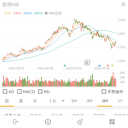
close
股價K線
MA 設定
5
MA:
10
MA:
20
MA:
60
MA:
settings
2,500
2,000
1,500
1,000
除
2026/02/06
2026/04/08
2026/05/26
2026/07/14
30K
20K
10K
KD
MACD
RSI
手勢操作
日
週
月
1M
3M
6M
1Y
推薦卡片
基本面
技術面
消息面
籌碼面
財務報
login
dashboard
市場
追蹤
下單
交易
登入
損益表
EPS
利潤比率
償債能力
成長能力