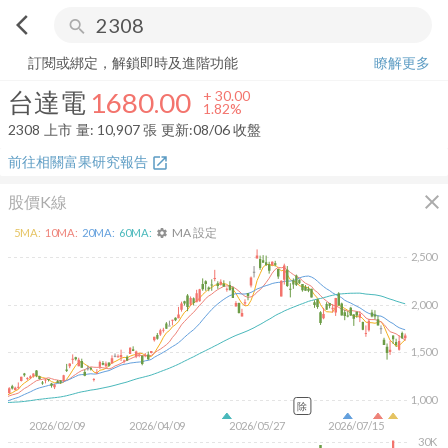
arrow_back_ios
search
台達電
1680.00
+
1.82%
量:
10,907
張
訂閱或綁定，解鎖即時及進階功能
瞭解更多
台達電
1680.00
+
30.00
1.82%
2308
上市
量:
10,907
張
更新:
08/06 收盤
前往相關富果研究報告
open_in_new
close
股價K線
MA 設定
5
MA:
10
MA:
20
MA:
60
MA:
settings
2,500
2,000
1,500
1,000
除
2026/02/09
2026/04/09
2026/05/27
2026/07/15
30K