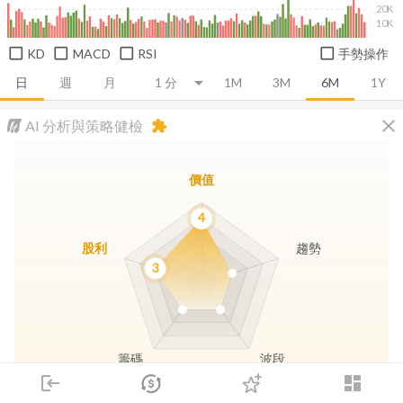
20K
10K
KD
MACD
RSI
手勢操作
日
週
月
1M
3M
6M
1Y
close
AI 分析與策略健檢
extension
價值
4
股利
趨勢
3
籌碼
波段
login
dashboard
市場
追蹤
下單
交易
登入