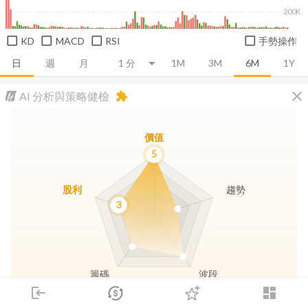
200K
KD
MACD
RSI
手勢操作
日
週
月
1M
3M
6M
1Y
close
AI 分析與策略健檢
extension
價值
5
股利
趨勢
3
籌碼
波段
login
dashboard
市場
追蹤
下單
交易
登入