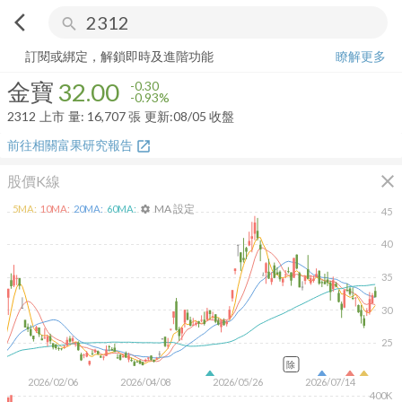
arrow_back_ios
search
金寶
32.00
-0.93%
量:
16,707
張
訂閱或綁定，解鎖即時及進階功能
瞭解更多
金寶
32.00
-0.30
-0.93%
2312
上市
量:
16,707
張
更新:
08/05 收盤
前往相關富果研究報告
open_in_new
close
股價K線
MA 設定
5
MA:
10
MA:
20
MA:
60
MA:
settings
45
40
35
30
25
除
2026/02/06
2026/04/08
2026/05/26
2026/07/14
400K