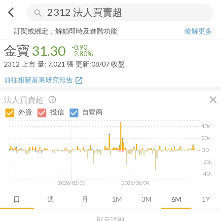
arrow_back_ios
search
金寶
31.30
-2.80%
量:
7,021
張
訂閱或綁定，解鎖即時及進階功能
瞭解更多
金寶
31.30
-0.90
-2.80%
2312
上市
量:
7,021
張
更新:
08/07 收盤
前往相關富果研究報告
open_in_new
close
法人買賣超
info_outline
外資
投信
自營商
40k
20k
0.0
-20k
-40k
2026/03/31
2026/06/04
日
週
月
1M
3M
6M
1Y
顯示詳細