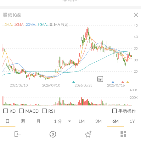
close
股價K線
MA 設定
5
MA:
10
MA:
20
MA:
60
MA:
settings
45
40
35
30
25
除
2026/02/10
2026/04/10
2026/05/28
2026/07/16
400K
200K
KD
MACD
RSI
手勢操作
日
週
月
1M
3M
6M
1Y
login
dashboard
推薦卡片
基本面
技術面
消息面
籌碼面
財務報
市場
追蹤
下單
交易
登入