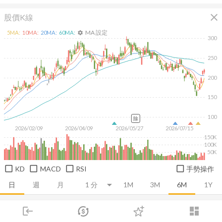
close
股價K線
MA 設定
5
MA:
10
MA:
20
MA:
60
MA:
settings
300
250
200
150
100
除
2026/02/09
2026/04/09
2026/05/27
2026/07/15
150K
100K
50K
KD
MACD
RSI
手勢操作
日
週
月
1M
3M
6M
1Y
login
dashboard
推薦卡片
基本面
技術面
消息面
籌碼面
財務報
市場
追蹤
下單
交易
登入