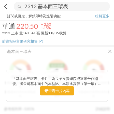
arrow_back_ios
search
華通
220.50
+
1.15%
量:
48,541
張
訂閱或綁定，解鎖即時及進階功能
瞭解更多
華通
220.50
+
2.50
1.15%
2313
上市
量:
48,541
張
更新:
08/06 收盤
前往相關富果研究報告
open_in_new
close
基本面三環表
低於低標
1
9
1
9
1
9
3
分
1
分
9
分
價值環
股利環
營收環
「基本面三環表」卡片，為長予投資學院與富果合作開
分數越高代表投資價值越
分數越高代表股利報酬率
分數越高代表營收成長性
發。將公司基本面中的本益比、本淨比高低（第一環）、
高
越高
高
股利報酬率好壞（第二環）以及營收成長性（第三環），
查看卡片內容
分數越低代表投資價值越
分數越低代表股利報酬率
分數越低代表營收成長性
透過數據分析與統計處理，用三環的表達方式讓投資人可
低
越低
低
以一目了然。三環的總分越高代表投資潛力越高，可做為
投資人評估中長期投資個股的重要參考指標。
參考殖利率 :
0.81%
詳細說明