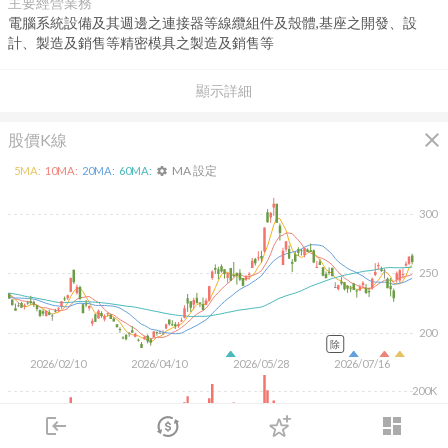
主要經營業務
電腦系統設備及其週邊之連接器等線纜組件及殼體,基座之開發、設
計、製造及銷售等精密模具之製造及銷售等
顯示詳細
close
股價K線
MA 設定
5
MA:
10
MA:
20
MA:
60
MA:
settings
300
250
200
除
2026/02/10
2026/04/10
2026/05/28
2026/07/16
200K
100K
login
dashboard
市場
追蹤
下單
交易
登入
KD
MACD
RSI
手勢操作