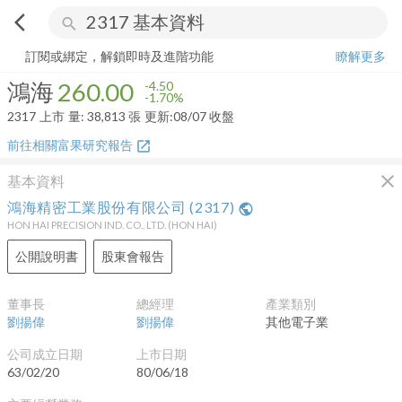
arrow_back_ios
search
鴻海
260.00
-1.70%
量:
38,813
張
訂閱或綁定，解鎖即時及進階功能
瞭解更多
鴻海
260.00
-4.50
-1.70%
2317
上市
量:
38,813
張
更新:
08/07 收盤
前往相關富果研究報告
open_in_new
close
基本資料
鴻海精密工業股份有限公司
(
2317
)
public
HON HAI PRECISION IND. CO., LTD.
(
HON HAI
)
公開說明書
股東會報告
董事長
總經理
產業類別
劉揚偉
劉揚偉
其他電子業
公司成立日期
上市日期
63/02/20
80/06/18