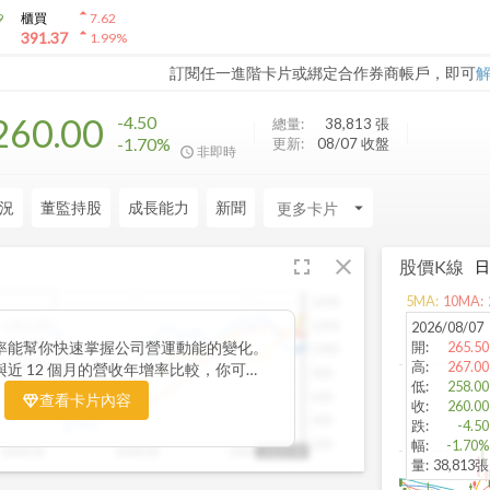
arrow_drop_up
9
櫃買
7.62
arrow_drop_up
391.37
1.99
%
訂閱任一進階卡片或綁定合作券商帳戶，即可
260.00
-4.50
總量:
38,813
張
-1.70%
更新:
08/07 收盤
非即時
況
董監持股
成長能力
新聞
arrow_drop_down
fullscreen
close
股價K線
5
MA:
10
MA:
1400
1305.00
1200
2026/08/07
30.31%
率能幫你快速掌握公司營運動能的變化。
開
:
265.50
1000
36.96%
高
:
267.00
月與近 12 個月的營收年增率比較，你可以
800
低
:
258.00
長是否延續長期趨勢。當短期營收增速開
600
查看卡片內容
收
:
260.00
，往往代表公司業績正加速向上；反之，
400
跌
:
-4.50
，則可能意味動能趨緩。搭配股價走勢觀
200
幅
:
-1.70%
2022/01
2024/02
2025/03
2025/09
幫助你判斷基本面與市場反應是否一致，
量
:
38,813張
轉的關鍵訊號。