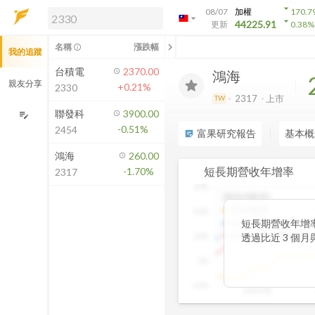
arrow_drop_down
08/07
加權
170.7
arrow_drop_down
arrow_drop_down
解鎖即時行情及進階功能
44225.91
更新
0.38
%
「綁定合作券商帳戶」或「訂閱任一
chevron_left
名稱
漲跌幅
info_outline
我的追蹤
方案」，即可解鎖以下功能：
即時行情
台積電
2370.00
鴻海
即時市況與排行
親友分享
+0.21%
2330
到價通知
2317
上市
TW
成交金額熱力圖
聯發科
3900.00
edit_note
-0.51%
2454
前往方案訂閱
富果研究報告
基本概
sticky_note_2
如何綁定合作券商
鴻海
260.00
短長期營收年增率
-1.70%
2317
60%
2025/09(月)
月收盤價
:
40%
近3月累計營收YoY
:
短長期營收年增
近12月累計營收YoY
:
20%
透過比近 3 個
一眼看出短期成
0%
始超越長期平均
若短期成長放緩
-20%
2020/08
察，這張卡片能
提前捕捉成長反