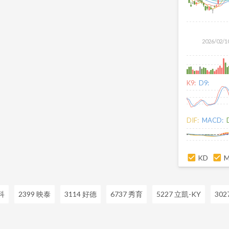
2026/02/1
K9:
D9:
DIF:
MACD:
KD
科
2399 映泰
3114 好德
6737 秀育
5227 立凱-KY
302