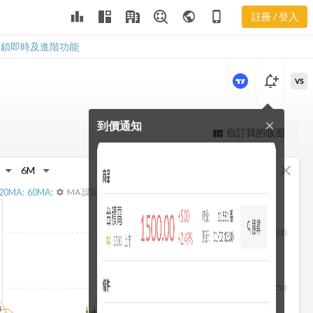
營收年增率
leaderboard
public
phone_iphone
註冊 / 登入
2317 短長期營收年
增率
解鎖即時及進階功能
notification_add
VS
到價通知
close
更強大的進階價量圖表
自訂我的版面
view_quilt
完整內容，僅限註冊會員使用
fullscreen
close
註冊/登入解鎖
20
MA:
60
MA:
MA 設定
settings
300
250